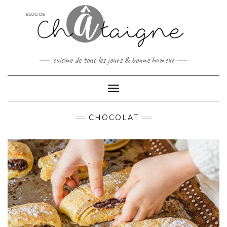
Skip
to
content
cuisine de tous les jours & bonne humeur
Toggle Navigation
CHOCOLAT