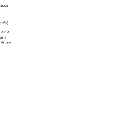
oussa
irés).
de vie
ar à
fallait