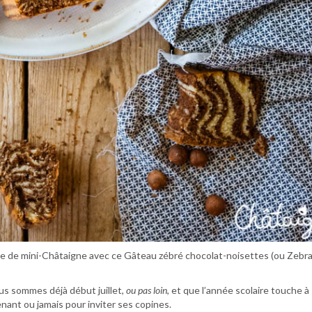
ire de mini-Châtaigne avec ce Gâteau zébré chocolat-noisettes (ou Zebra
ous sommes déjà début juillet,
ou pas loin
, et que l’année scolaire touche à 
tenant ou jamais pour inviter ses copines.