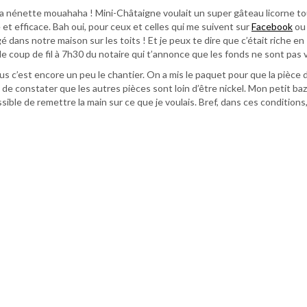
 la nénette mouahaha ! Mini-Châtaigne voulait un super gâteau licorne t
 et efficace. Bah oui, pour ceux et celles qui me suivent sur
Facebook
ou
dans notre maison sur les toits ! Et je peux te dire que c’était riche en
 coup de fil à 7h30 du notaire qui t’annonce que les fonds ne sont pas v
s c’est encore un peu le chantier. On a mis le paquet pour que la pièce 
t de constater que les autres pièces sont loin d’être nickel. Mon petit baz
e de remettre la main sur ce que je voulais. Bref, dans ces conditions, 