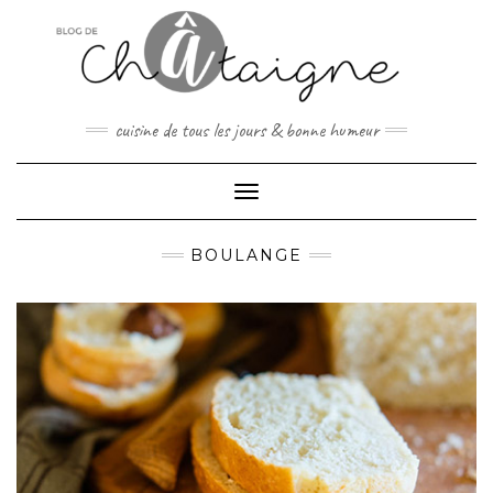
Skip
to
content
cuisine de tous les jours & bonne humeur
Toggle Navigation
BOULANGE