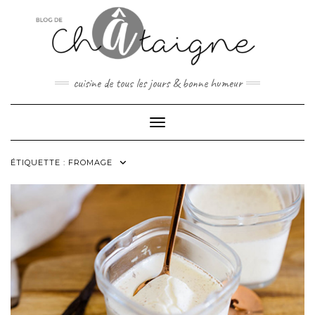
Skip
to
content
cuisine de tous les jours & bonne humeur
Toggle Navigation
ÉTIQUETTE :
FROMAGE