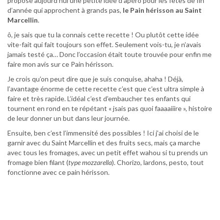
propose aujourd’hui une petite idée d’apéro pour les fêtes de fin
d’année qui approchent à grands pas,
le Pain hérisson au Saint
Marcellin
.
ô, je sais que tu la connais cette recette ! Ou plutôt cette idée
vite-fait qui fait toujours son effet. Seulement vois-tu, je n’avais
jamais testé ça… Donc l’occasion était toute trouvée pour enfin me
faire mon avis sur ce Pain hérisson.
Je crois qu’on peut dire que je suis conquise, ahaha ! Déjà,
l’avantage énorme de cette recette c’est que c’est ultra simple à
faire et très rapide. L’idéal c’est d’embaucher tes enfants qui
tournent en rond en te répétant « jsais pas quoi faaaaiiire », histoire
de leur donner un but dans leur journée.
Ensuite, ben c’est l’immensité des possibles ! Ici j’ai choisi de le
garnir avec du Saint Marcellin et des fruits secs, mais ça marche
avec tous les fromages, avec un petit effet wahou si tu prends un
fromage bien filant (
type mozzarella
). Chorizo, lardons, pesto, tout
fonctionne avec ce pain hérisson.