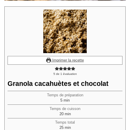
Imprimer la recette
5
de 1 évaluation
Granola cacahuètes et chocolat
Temps de préparation
minutes
5
min
Temps de cuisson
minutes
20
min
Temps total
minutes
25
min