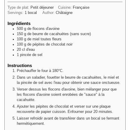
Type de plat:
Petit déjeuner
Cuisine:
Française
Servings:
1
bocal
Author:
Châtaigne
Ingrédients
500
g
de flocons d'avoine
150
g
de beurre de cacahuètes (sans sucre)
100
g
de miel toutes fleurs
100
g
de pépites de chocolat noir
20
cl
d'eau
1
pincée
de sel
Instructions
Préchauffer le four à 180°C.
Dans un saladier, fouetter le beurre de cacahuètes, le miel et
la pincée de sel avec l'eau pour obtenir une sauce onctueuse.
Verser dessus les flocons d'avoine, bien mélanger pour que
les flocons d'avoine soient enrobées de "sauce" à la
cacahuète.
Ajouter les pépites de chocolat et verser sur une plaque
recouverte de papier cuisson. Enfourner pour 20 minutes.
Laisser refroidir avant de transférer dans un bocal se fermant
hermétiquement.