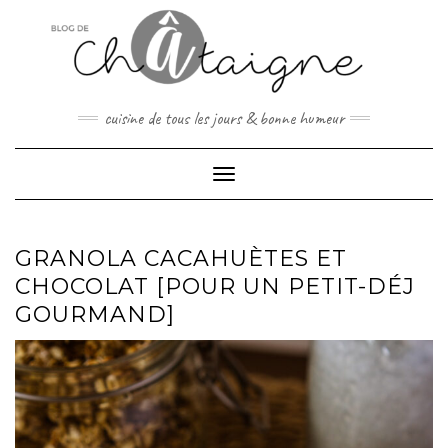
Skip
to
content
cuisine de tous les jours & bonne humeur
Toggle Navigation
GRANOLA CACAHUÈTES ET
CHOCOLAT [POUR UN PETIT-DÉJ
GOURMAND]