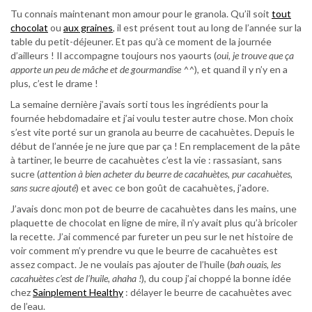
Tu connais maintenant mon amour pour le granola. Qu’il soit
tout
chocolat
ou
aux graines
, il est présent tout au long de l’année sur la
table du petit-déjeuner. Et pas qu’à ce moment de la journée
d’ailleurs ! Il accompagne toujours nos yaourts (
oui, je trouve que ça
apporte un peu de mâche et de gourmandise ^^
), et quand il y n’y en a
plus, c’est le drame !
La semaine dernière j’avais sorti tous les ingrédients pour la
fournée hebdomadaire et j’ai voulu tester autre chose. Mon choix
s’est vite porté sur un granola au beurre de cacahuètes. Depuis le
début de l’année je ne jure que par ça ! En remplacement de la pâte
à tartiner, le beurre de cacahuètes c’est la vie : rassasiant, sans
sucre (
attention à bien acheter du beurre de cacahuètes, pur cacahuètes,
sans sucre ajouté
) et avec ce bon goût de cacahuètes, j’adore.
J’avais donc mon pot de beurre de cacahuètes dans les mains, une
plaquette de chocolat en ligne de mire, il n’y avait plus qu’à bricoler
la recette. J’ai commencé par fureter un peu sur le net histoire de
voir comment m’y prendre vu que le beurre de cacahuètes est
assez compact. Je ne voulais pas ajouter de l’huile (
bah ouais, les
cacahuètes c’est de l’huile, ahaha !
), du coup j’ai choppé la bonne idée
chez
Sainplement Healthy
: délayer le beurre de cacahuètes avec
de l’eau.