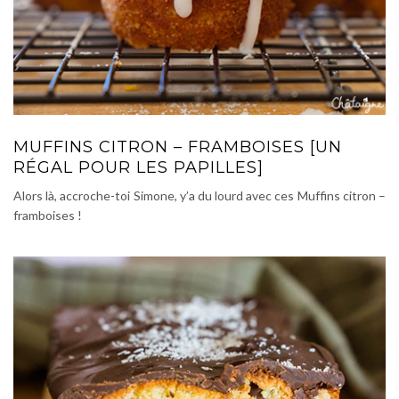
MUFFINS CITRON – FRAMBOISES [UN
RÉGAL POUR LES PAPILLES]
Alors là, accroche-toi Simone, y’a du lourd avec ces Muffins citron –
framboises !