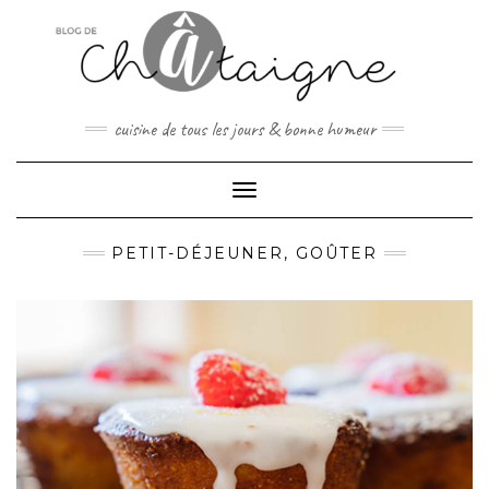
Skip
to
content
cuisine de tous les jours & bonne humeur
Toggle Navigation
PETIT-DÉJEUNER, GOÛTER