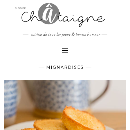
Skip
to
content
cuisine de tous les jours & bonne humeur
Toggle Navigation
MIGNARDISES