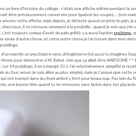
ans un livre d’histoire du collège : c’était une affiche éditée pendant la 
evait être précieusement conservée pour épaissir les soupes … (non mais
ois encore cette affiche, mais depuis, je déteste quand on jette le pain, je
, chez nous, il se retrouve rarement à la poubelle : quand je vois que j’en ai
c’est toujours sympa d’avoir du pain grillé); y a aussi l’option
croûtons
, q
avais envie d’autre chose, et cette autre chose je l’ai trouvé dans mon derni
 puddings.
d’un machin un peu bizarre venu d’Angleterre (toi aussi tu imagines l’e
taillé ferme pour démontrer à M. Rabat-Joie que ça allait être AWESOME ^^ E
 : sur 14 puddings, il en a mangé 10 :) J’ai volontairement simplifié la rece
n au four, woué, je suis allée au plus simple), mais je t’avoue que cette v
s qui ont trempé dans du rhum ambré y font pour beaucoup. Pas loin du f
rands, une bonne idée quand tu te retrouves sans farine dans tes placards 