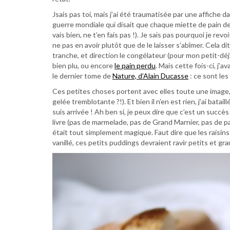
Jsais pas toi, mais j’ai été traumatisée par une affiche d
guerre mondiale qui disait que chaque miette de pain d
vais bien, ne t’en fais pas !). Je sais pas pourquoi je rev
ne pas en avoir plutôt que de le laisser s’abîmer. Cela dit
tranche, et direction le congélateur (pour mon petit-déj’, 
bien plu, ou encore
le pain perdu
. Mais cette fois-ci, j’
le dernier tome de
Nature, d’Alain Ducasse
: ce sont les
Ces petites choses portent avec elles toute une image, 
gelée tremblotante ?!). Et bien il n’en est rien, j’ai ba
suis arrivée ! Ah ben si, je peux dire que c’est un succès
livre (pas de marmelade, pas de Grand Marnier, pas de pai
était tout simplement magique. Faut dire que les raisin
vanillé, ces petits puddings devraient ravir petits et g