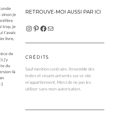
seconde
RETROUVE-MOI AUSSI PAR ICI
 sinon je
 préfère
INSTAGRAM
PINTEREST
FACEBOOK
E-MAIL
 trop, je
ui t’avais
er livre,
spèce de
CRÉDITS
t j’y
tte du
Sauf mention contraire, l'ensemble des
ersion-là
textes et visuels présents sur ce site
lan
m'appartiennent. Merci de ne pas les
;)
utiliser sans mon autorisation.