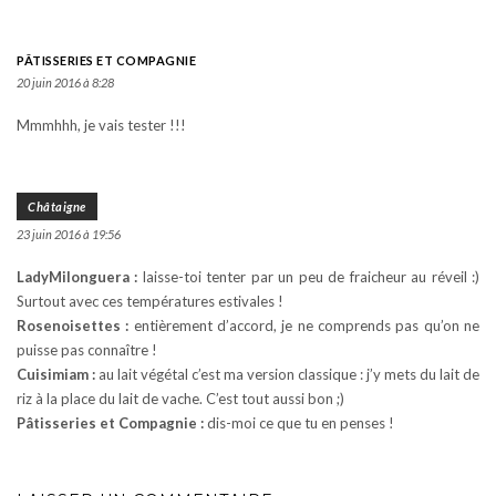
PÂTISSERIES ET COMPAGNIE
20 juin 2016 à 8:28
Mmmhhh, je vais tester !!!
Châtaigne
23 juin 2016 à 19:56
LadyMilonguera :
laisse-toi tenter par un peu de fraicheur au réveil :)
Surtout avec ces températures estivales !
Rosenoisettes :
entièrement d’accord, je ne comprends pas qu’on ne
puisse pas connaître !
Cuisimiam :
au lait végétal c’est ma version classique : j’y mets du lait de
riz à la place du lait de vache. C’est tout aussi bon ;)
Pâtisseries et Compagnie :
dis-moi ce que tu en penses !