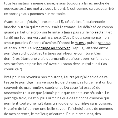
tous les matins la même chose, je suis toujours à la recherche de
nouveautés à me mettre sous la dent. C’est comme ça qu’est arrivé
ce porridge aux pommes sur ma table.
Avant, (quand j’étais jeune, mouarf !), c’était l’indéboulonnable
brioche-nutella qui me remplissait l’estomac. J’ai délaissé ce combo
quand j’ai fait une croix sur le nutella (mais pas sur le
noisetta
!), et
j’ai dû me tourner vers autre chose. C’est là qu’a commencé mon
amour pour les flocons d’avoine. D’abord le
muesli
, puis le
granola
,
et enfin le fabuleux
porridge au chocolat
. Depuis, j’alterne entre
porridge au chocolat et tartines pain-beurre-confiture. Ces
dernières étant une vraie gourmandise qui sent bon l’enfance et
ses tartines de pain beurré avec du cacao dessus (toi aussi t’as
connu ça ?).
Bref, pour en revenir à nos moutons, l’autre jour j’ai décidé de re-
tester le porridge mais version froide. J’avais pas forcément un bon
souvenir de ma première expérience Du coup j’ai essayé de
rassembler tout ce que j’aimais pour que ce soit une réussite. Le
porridge froid, c’est ni plus ni moins que des flocons d’avoine qui
gonflent toute une nuit dans un liquide; un porridge sans cuisson.
Histoire de lui donner une belle saveur, j’ai choisi du jus de pommes
de mes parents, le meilleur, of course. Pour le craquant, des