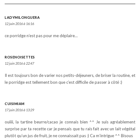
LADYMILONGUERA
12 juin 2016 à 16:16
ce porridge n’est pas pour me déplaire…
ROSENOISETTES
12 juin 2016 à 22:47
Il est toujours bon de varier nos petits-déjeuners, de briser la routine, et
le porridge est tellement bon que c’est difficile de passer à côté :)
CUISIMIAM
17 juin 2016 à 13:29
ouiiii, la tartine beurre/cacao je connais bien ^^ Je suis agréablement
surprise par ta recette car je pensais que tu rais fait avec un lait végétal
plutôt qu’un jus de fruit, je ne connaissait pas :) Ca m’intrigue ^^ Bisous