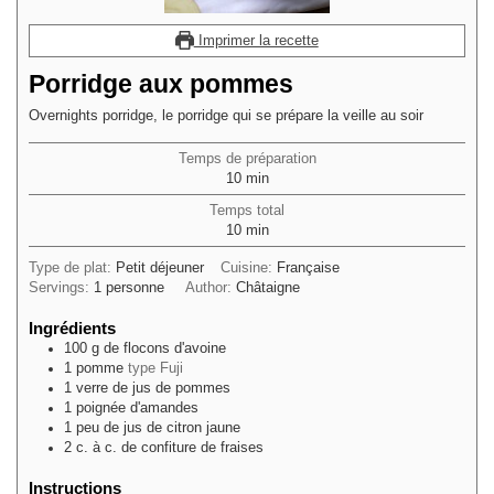
Imprimer la recette
Porridge aux pommes
Overnights porridge, le porridge qui se prépare la veille au soir
Temps de préparation
minutes
10
min
Temps total
minutes
10
min
Type de plat:
Petit déjeuner
Cuisine:
Française
Servings:
1
personne
Author:
Châtaigne
Ingrédients
100
g
de flocons d'avoine
1
pomme
type Fuji
1
verre
de jus de pommes
1
poignée
d'amandes
1
peu
de jus de citron jaune
2
c. à c.
de confiture de fraises
Instructions