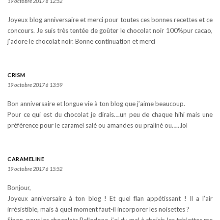
19 octobre 2017 à 12:52
Joyeux blog anniversaire et merci pour toutes ces bonnes recettes et ce
concours. Je suis très tentée de goûter le chocolat noir 100%pur cacao,
j’adore le chocolat noir. Bonne continuation et merci
CRISM
19 octobre 2017 à 13:59
Bon anniversaire et longue vie à ton blog que j’aime beaucoup.
Pour ce qui est du chocolat je dirais….un peu de chaque hihi mais une
préférence pour le caramel salé ou amandes ou praliné ou……lol
CARAMELINE
19 octobre 2017 à 15:52
Bonjour,
Joyeux anniversaire à ton blog ! Et quel flan appétissant ! Il a l’air
irrésistible, mais à quel moment faut-il incorporer les noisettes ?
Sinon, pour les chocolats Belledone, j’ai du mal à choisir, les tablettes me