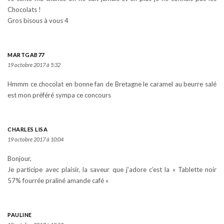
Chocolats !
Gros bisous à vous 4
MARTGAB77
19 octobre 2017 à 5:32
Hmmm ce chocolat en bonne fan de Bretagne le caramel au beurre salé
est mon préféré sympa ce concours
CHARLES LISA
19 octobre 2017 à 10:04
Bonjour,
Je participe avec plaisir, la saveur que j’adore c’est la « Tablette noir
57% fourrée praliné amande café «
PAULINE