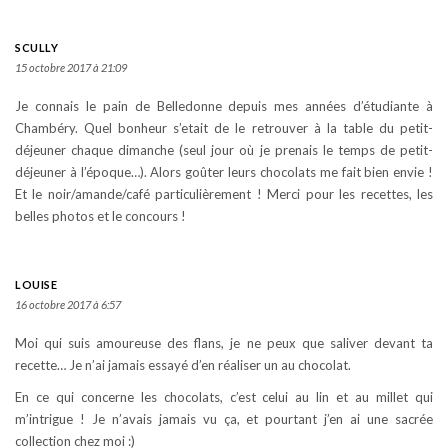
SCULLY
15 octobre 2017 à 21:09
Je connais le pain de Belledonne depuis mes années d’étudiante à
Chambéry. Quel bonheur s’etait de le retrouver à la table du petit-
déjeuner chaque dimanche (seul jour où je prenais le temps de petit-
déjeuner à l’époque…). Alors goûter leurs chocolats me fait bien envie !
Et le noir/amande/café particulièrement ! Merci pour les recettes, les
belles photos et le concours !
LOUISE
16 octobre 2017 à 6:57
Moi qui suis amoureuse des flans, je ne peux que saliver devant ta
recette… Je n’ai jamais essayé d’en réaliser un au chocolat.
En ce qui concerne les chocolats, c’est celui au lin et au millet qui
m’intrigue ! Je n’avais jamais vu ça, et pourtant j’en ai une sacrée
collection chez moi :)