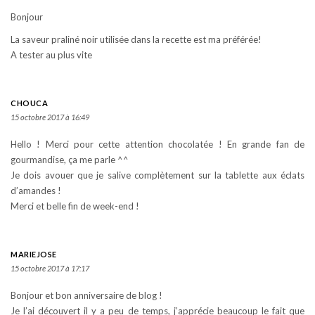
Bonjour
La saveur praliné noir utilisée dans la recette est ma préférée!
A tester au plus vite
CHOUCA
15 octobre 2017 à 16:49
Hello ! Merci pour cette attention chocolatée ! En grande fan de
gourmandise, ça me parle ^^
Je dois avouer que je salive complètement sur la tablette aux éclats
d’amandes !
Merci et belle fin de week-end !
MARIEJOSE
15 octobre 2017 à 17:17
Bonjour et bon anniversaire de blog !
Je l’ai découvert il y a peu de temps, j’apprécie beaucoup le fait que