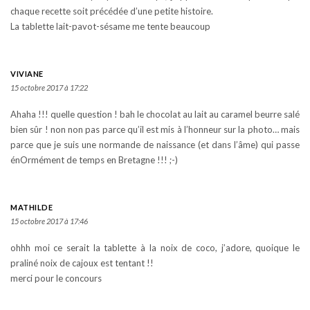
chaque recette soit précédée d’une petite histoire.
La tablette lait-pavot-sésame me tente beaucoup
VIVIANE
15 octobre 2017 à 17:22
Ahaha !!! quelle question ! bah le chocolat au lait au caramel beurre salé
bien sûr ! non non pas parce qu’il est mis à l’honneur sur la photo… mais
parce que je suis une normande de naissance (et dans l’âme) qui passe
énOrmément de temps en Bretagne !!! ;-)
MATHILDE
15 octobre 2017 à 17:46
ohhh moi ce serait la tablette à la noix de coco, j’adore, quoique le
praliné noix de cajoux est tentant !!
merci pour le concours