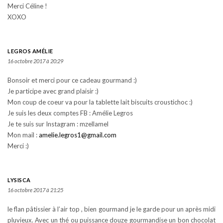
Merci Céline !
XOXO
LEGROS AMÉLIE
16 octobre 2017 à 20:29
Bonsoir et merci pour ce cadeau gourmand :)
Je participe avec grand plaisir :)
Mon coup de coeur va pour la tablette lait biscuits croustichoc :)
Je suis les deux comptes FB : Amélie Legros
Je te suis sur Instagram : mzellamel
Mon mail :
amelie.legros1@gmail.com
Merci :)
LYSISCA
16 octobre 2017 à 21:25
le flan pâtissier à l’air top , bien gourmand je le garde pour un après midi
pluvieux. Avec un thé ou puissance douze gourmandise un bon chocolat