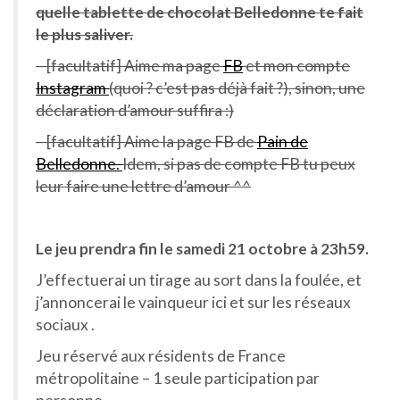
quelle tablette de chocolat Belledonne te fait
le plus saliver.
– [facultatif] Aime ma page
FB
et mon compte
Instagram
(quoi ? c’est pas déjà fait ?), sinon, une
déclaration d’amour suffira :)
– [facultatif] Aime la page FB de
Pain de
Belledonne.
Idem, si pas de compte FB tu peux
leur faire une lettre d’amour ^^
Le jeu prendra fin le samedi 21 octobre à 23h59.
J’effectuerai un tirage au sort dans la foulée, et
j’annoncerai le vainqueur ici et sur les réseaux
sociaux .
Jeu réservé aux résidents de France
métropolitaine – 1 seule participation par