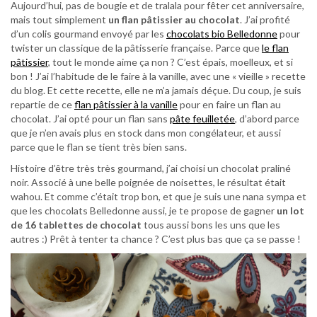
Aujourd’hui, pas de bougie et de tralala pour fêter cet anniversaire,
mais tout simplement
un flan pâtissier au chocolat
. J’ai profité
d’un colis gourmand envoyé par les
chocolats bio Belledonne
pour
twister un classique de la pâtisserie française. Parce que
le flan
pâtissier
, tout le monde aime ça non ? C’est épais, moelleux, et si
bon ! J’ai l’habitude de le faire à la vanille, avec une « vieille » recette
du blog. Et cette recette, elle ne m’a jamais déçue. Du coup, je suis
repartie de ce
flan pâtissier à la vanille
pour en faire un flan au
chocolat. J’ai opté pour un flan sans
pâte feuilletée
, d’abord parce
que je n’en avais plus en stock dans mon congélateur, et aussi
parce que le flan se tient très bien sans.
Histoire d’être très très gourmand, j’ai choisi un chocolat praliné
noir. Associé à une belle poignée de noisettes, le résultat était
wahou. Et comme c’était trop bon, et que je suis une nana sympa et
que les chocolats Belledonne aussi, je te propose de gagner
un lot
de 16 tablettes de chocolat
tous aussi bons les uns que les
autres :) Prêt à tenter ta chance ? C’est plus bas que ça se passe !