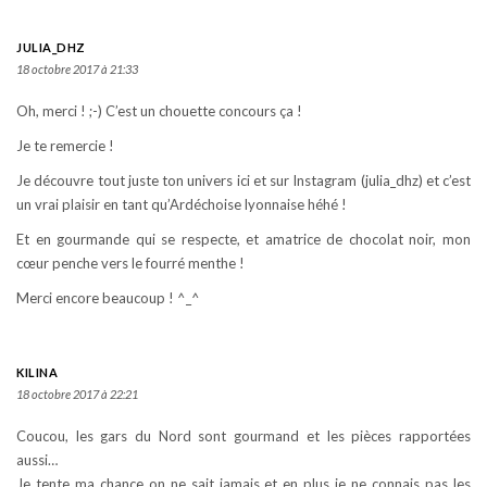
JULIA_DHZ
18 octobre 2017 à 21:33
Oh, merci ! ;-) C’est un chouette concours ça !
Je te remercie !
Je découvre tout juste ton univers ici et sur Instagram (julia_dhz) et c’est
un vrai plaisir en tant qu’Ardéchoise lyonnaise héhé !
Et en gourmande qui se respecte, et amatrice de chocolat noir, mon
cœur penche vers le fourré menthe !
Merci encore beaucoup ! ^_^
KILINA
18 octobre 2017 à 22:21
Coucou, les gars du Nord sont gourmand et les pièces rapportées
aussi…
Je tente ma chance on ne sait jamais et en plus je ne connais pas les