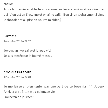
chaud!
Alors la première tablette au caramel au beurre salé m’attire direct et
oui ici on est en Bretagne et on aime ça!!!! Bon sinon globalement j’aime
le chocolat et au pire on pourra m’aider ;)
LAETITIA
16 octobre 2017 à 22:32
Joyeux anniversaire et longue vie!
Je suis tentée par le fourré cassis…
COOKILE PARADISE
17 octobre 2017 à 17:48
Je me laisserai bien tenter par une part de ce beau flan ^^ Joyeux
Anniversaire à ton blog et longue vie !
Douce fin de journée !