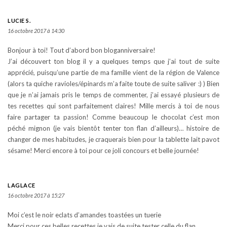
LUCIE S.
16 octobre 2017 à 14:30
Bonjour à toi! Tout d’abord bon bloganniversaire!
J’ai découvert ton blog il y a quelques temps que j’ai tout de suite
apprécié, puisqu’une partie de ma famille vient de la région de Valence
(alors ta quiche ravioles/épinards m’a faite toute de suite saliver :) ) Bien
que je n’ai jamais pris le temps de commenter, j’ai essayé plusieurs de
tes recettes qui sont parfaitement claires! Mille mercis à toi de nous
faire partager ta passion! Comme beaucoup le chocolat c’est mon
péché mignon (je vais bientôt tenter ton flan d’ailleurs)… histoire de
changer de mes habitudes, je craquerais bien pour la tablette lait pavot
sésame! Merci encore à toi pour ce joli concours et belle journée!
LAGLACE
16 octobre 2017 à 15:27
Moi c’est le noir eclats d’amandes toastées un tuerie
Merci pour ces belles recettes je vais de suite tester celle du flan