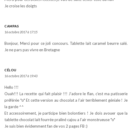
Je croise les doigts
CAMPAS
16 octobre 2017 à 17:15
Bonjour, Merci pour ce joli concours. Tablette lait caramel beurre salé.
Je ne pars pas vivre en Bretagne
CÉLOU
16 octobre 2017 à 19:43
Hello !!!
Ouah!!! La recette qui fait plaisir !!! J’adore le flan, c’est ma patisserie
préférée *o* Et cette version au chocolat a l’air terriblement géniale ! Je
la garde ^^
Et accessoirement, je participe bien bolontiers ! Je dois avouer que la
tablette chocolat lait fourrée praliné cajou a l’air monstrueuse *o*
Je suis bien évidemment fan de vos 2 pages FB :)