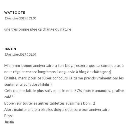
WATTOOTE
15 octobre 2017 à 21:06
une très bonne idée ça change du nature
JUSTIN
15 octobre 2017 à 21:09
Miammm bonne anniversaire à ton blog, j’espère que tu continueras à
nous régaler encore longtemps, Longue vie à blog de châtaigne ;)
Ensuite, merci pour ce super concours, la tu me prends vraiment par les
sentiments et j’adore hihihi ;)
Cela qui me fait le plus saliver et le noir 57% fourré amandes, praliné
café !!
Et bien sur toute les autres tablettes aussi mais bon… ;)
Alors maintenant je croise les doigts et encore bon anniversaire
Bizzz
Justin