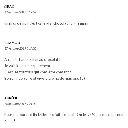
SIRAC
17 octobre 2017 à 17:57
un max de noir c’est ca le vrai chocolat hummmmm
CHAMOD
17 octobre 2017 à 19:25
Ah ah ,le fameux flan au chocolat !!
Je vais le tester rapidement .
C est les zouzous qui vont être content !
Bon anniversaire et vive la crème de marrons ! ; )
AURÉLIE
18 octobre 2017 à 21:04
Pour ma part, le lin Millet me fait de l’oeil! Ou le 74% de chocolat noir
ou …..!