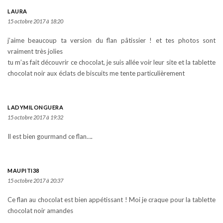
LAURA
15 octobre 2017 à 18:20
j’aime beaucoup ta version du flan pâtissier ! et tes photos sont
vraiment très jolies
tu m’as fait découvrir ce chocolat, je suis allée voir leur site et la tablette
chocolat noir aux éclats de biscuits me tente particulièrement
LADYMILONGUERA
15 octobre 2017 à 19:32
Il est bien gourmand ce flan….
MAUPITI38
15 octobre 2017 à 20:37
Ce flan au chocolat est bien appétissant ! Moi je craque pour la tablette
chocolat noir amandes