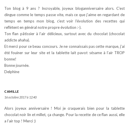
Ton blog à 9 ans ? Incroyable, joyeux bloganniversaire alors. C’est
dingue comme le temps passe vite, mais ce que j’aime en regardant de
temps en temps mon blog, c’est voir l’évolution des recettes qui
reflètent en général notre propre évolution :-).
Ton flan pâtissier à l’air délicieux, surtout avec du chocolat (chocolat
addicte ahaha).
Et merci pour ce beau concours. Je ne connaissais pas cette marque, j’ai
été fouiner sur leur site et la tablette lait pavot sésame à l’air TROP
bonne!
Bonne journée.
Delphine
CAMILLE
16 octobre 2017 à 12:40
Alors joyeux anniversaire ! Moi je craquerais bien pour la tablette
chocolat noir lin et millet, ça change. Pour la recette de ce flan aussi, elle
a l’air top ! Merci :)