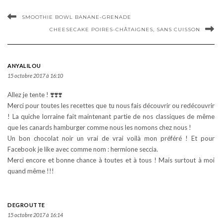
SMOOTHIE BOWL BANANE-GRENADE
CHEESECAKE POIRES-CHÂTAIGNES, SANS CUISSON
ANYALILOU
15 octobre 2017 à 16:10
Allez je tente ! ❣️❣️❣️
Merci pour toutes les recettes que tu nous fais découvrir ou redécouvrir
! La quiche lorraine fait maintenant partie de nos classiques de même
que les canards hamburger comme nous les nomons chez nous !
Un bon chocolat noir un vrai de vrai voilà mon préféré ! Et pour
Facebook je like avec comme nom : hermione seccia.
Merci encore et bonne chance à toutes et à tous ! Mais surtout à moi
quand même !!!
DEGROUTTE
15 octobre 2017 à 16:14