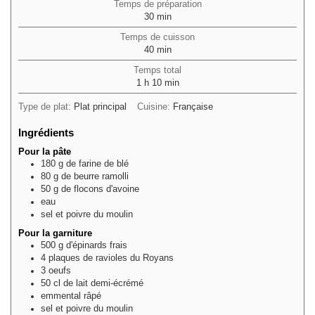
Temps de préparation
minutes
30
min
Temps de cuisson
minutes
40
min
Temps total
heure
minutes
1
h
10
min
Type de plat:
Plat principal
Cuisine:
Française
Ingrédients
Pour la pâte
180
g
de farine de blé
80
g
de beurre ramolli
50
g
de flocons d'avoine
eau
sel et poivre du moulin
Pour la garniture
500
g
d'épinards frais
4
plaques de ravioles du Royans
3
oeufs
50
cl
de lait demi-écrémé
emmental râpé
sel et poivre du moulin