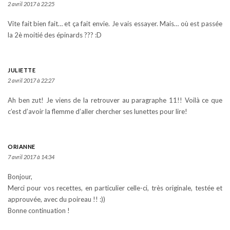
2 avril 2017 à 22:25
Vite fait bien fait… et ça fait envie. Je vais essayer. Mais… où est passée
la 2è moitié des épinards ??? :D
JULIETTE
2 avril 2017 à 22:27
Ah ben zut! Je viens de la retrouver au paragraphe 11!! Voilà ce que
c’est d’avoir la flemme d’aller chercher ses lunettes pour lire!
ORIANNE
7 avril 2017 à 14:34
Bonjour,
Merci pour vos recettes, en particulier celle-ci, très originale, testée et
approuvée, avec du poireau !! :))
Bonne continuation !