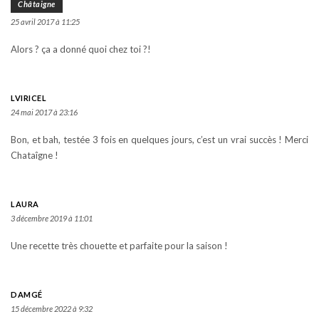
Châtaigne
25 avril 2017 à 11:25
Alors ? ça a donné quoi chez toi ?!
LVIRICEL
24 mai 2017 à 23:16
Bon, et bah, testée 3 fois en quelques jours, c’est un vrai succès ! Merci
Chataîgne !
LAURA
3 décembre 2019 à 11:01
Une recette très chouette et parfaite pour la saison !
DAMGÉ
15 décembre 2022 à 9:32