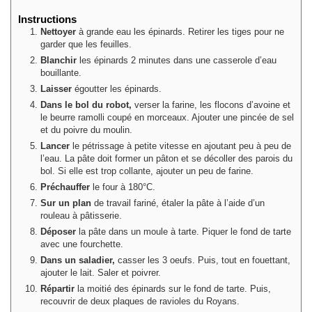
Instructions
Nettoyer
à grande eau les épinards. Retirer les tiges pour ne
garder que les feuilles.
Blanchir
les épinards 2 minutes dans une casserole d’eau
bouillante.
Laisser
égoutter les épinards.
Dans le bol du robot,
verser la farine, les flocons d’avoine et
le beurre ramolli coupé en morceaux. Ajouter une pincée de sel
et du poivre du moulin.
Lancer
le pétrissage à petite vitesse en ajoutant peu à peu de
l’eau. La pâte doit former un pâton et se décoller des parois du
bol. Si elle est trop collante, ajouter un peu de farine.
Préchauffer
le four à 180°C.
Sur un plan
de travail fariné, étaler la pâte à l’aide d’un
rouleau à pâtisserie.
Déposer
la pâte dans un moule à tarte. Piquer le fond de tarte
avec une fourchette.
Dans un saladier,
casser les 3 oeufs. Puis, tout en fouettant,
ajouter le lait. Saler et poivrer.
Répartir
la moitié des épinards sur le fond de tarte. Puis,
recouvrir de deux plaques de ravioles du Royans.