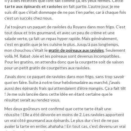
Il y a des recettes que l’ont fait comme ça, les yeux fermés. Cette
tarte aux épinards et ravioles
en fait partie. L’autre jour, je me
suis dit que c’était dommage de ne pas t’en parler, car à chaque fois
c’est un succès chez nous.
J’ai toujours un paquet de ravioles du Royans dans mon frigo. C’est
tout doux et très gourmand, et avec un peu de crème et une
salade verte, ça fait un repas hyper rapide. Mais généralement,
c’est en gratin que je les cuisine le plus. Jusqu’à pas longtemps,
mon chouchou c’était le
gratin de poireaux aux ravioles
. Seulement
voilà, M. Rabat-Joie et les poireaux sont devenus incompatibles.
Pour les gratins, on attendra donc que la courgette soit de saison
pour un petit gratin de courgettes aux ravioles.
J’avais donc ce paquet de ravioles dans mon frigo, sans trop savoir
quoi en faire. Suite à notre tour hebdomadaire au marché, j’avais
aussi des épinards frais qui attendaient d’être mangés. Ça a fait tilt
! Je me suis lancée dans cette idée en étant certaine que le
résultat serait au rendez-vous.
Mes deux goûteurs ont confirmé que cette tarte était une
réussite ! Elle a été dévorée en moins de 2. Les ravioles apportent
un vrai côté gourmand aux épinards. Le plus dur c’est de ne pas
avaler la tarte en entier, ahahaha ! En tout cas, c’est devenu un vrai