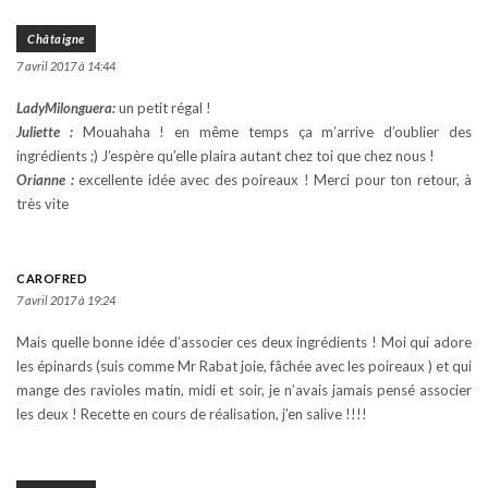
Châtaigne
7 avril 2017 à 14:44
LadyMilonguera:
un petit régal !
Juliette :
Mouahaha ! en même temps ça m’arrive d’oublier des
ingrédients ;) J’espère qu’elle plaira autant chez toi que chez nous !
Orianne :
excellente idée avec des poireaux ! Merci pour ton retour, à
très vite
CAROFRED
7 avril 2017 à 19:24
Mais quelle bonne idée d’associer ces deux ingrédients ! Moi qui adore
les épinards (suis comme Mr Rabat joie, fâchée avec les poireaux ) et qui
mange des ravioles matin, midi et soir, je n’avais jamais pensé associer
les deux ! Recette en cours de réalisation, j’en salive !!!!