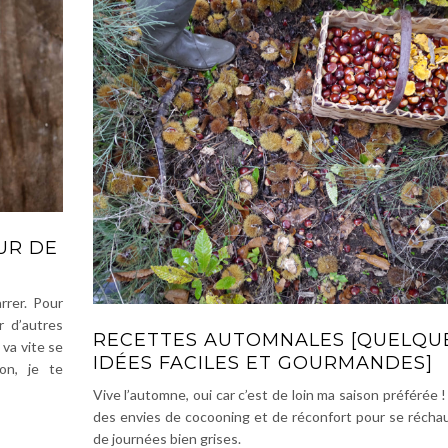
UR DE
rer. Pour
r d’autres
RECETTES AUTOMNALES [QUELQU
 va vite se
IDÉES FACILES ET GOURMANDES]
on, je te
Vive l’automne, oui car c’est de loin ma saison préférée ! 
des envies de cocooning et de réconfort pour se réchau
de journées bien grises.