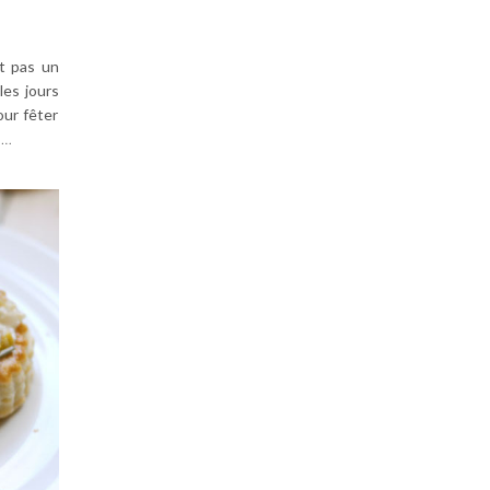
st pas un
les jours
our fêter
,
…