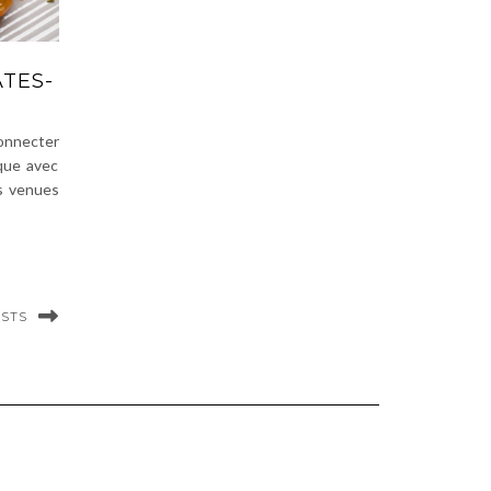
ATES-
onnecter
que avec
s venues
OSTS