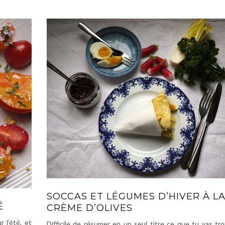
SOCCAS ET LÉGUMES D’HIVER À L
É
CRÈME D’OLIVES
 l’été, et
Difficile de résumer en un seul titre ce que tu vas t