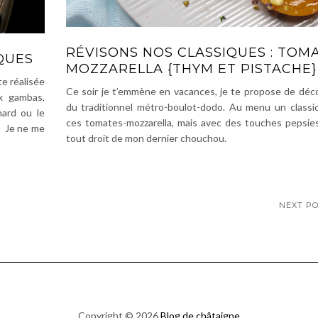
RÉVISONS NOS CLASSIQUES : TOM
QUES
MOZZARELLA {THYM ET PISTACHE}
e réalisée
Ce soir je t’emmène en vacances, je te propose de déc
ux gambas,
du traditionnel métro-boulot-dodo. Au menu un classi
nard ou le
ces tomates-mozzarella, mais avec des touches pepsie
 . Je ne me
tout droit de mon dernier chouchou.
NEXT P
Copyright © 2026
Blog de châtaigne