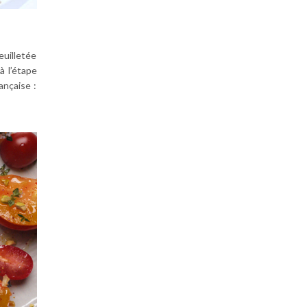
euilletée
à l’étape
ançaise :