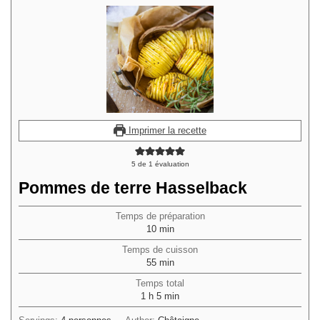
Imprimer la recette
5
de 1 évaluation
Pommes de terre Hasselback
Temps de préparation
minutes
10
min
Temps de cuisson
minutes
55
min
Temps total
heure
minutes
1
h
5
min