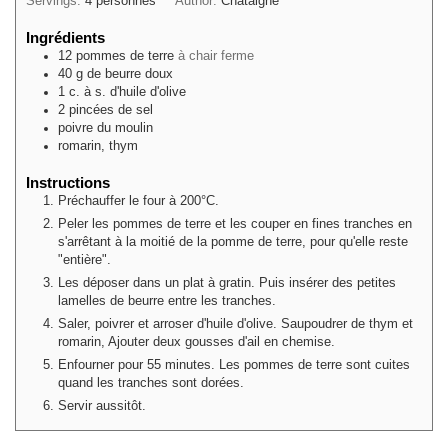
Servings:
4
personnes
Author:
Châtaigne
Ingrédients
12
pommes de terre
à chair ferme
40
g
de beurre doux
1
c. à s.
d'huile d'olive
2
pincées
de sel
poivre du moulin
romarin, thym
Instructions
Préchauffer le four à 200°C.
Peler les pommes de terre et les couper en fines tranches en
s'arrêtant à la moitié de la pomme de terre, pour qu'elle reste
"entière".
Les déposer dans un plat à gratin. Puis insérer des petites
lamelles de beurre entre les tranches.
Saler, poivrer et arroser d'huile d'olive. Saupoudrer de thym et
romarin, Ajouter deux gousses d'ail en chemise.
Enfourner pour 55 minutes. Les pommes de terre sont cuites
quand les tranches sont dorées.
Servir aussitôt.