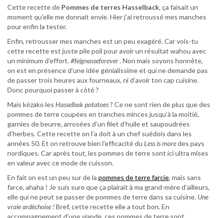
Cette recette de
Pommes de terres Hasselback
, ça faisait un
moment qu’elle me donnait envie. Hier j’ai retroussé mes manches
pour enfin la tester.
Enfin, retrousser mes manches est un peu exagéré. Car vois-tu
cette recette est juste pile poil pour avoir un résultat wahou avec
un minimum d’effort.
#feignasseforever
. Non mais soyons honnête,
on est en présence d’une idée génialissime et qui ne demande pas
de passer trois heures aux fourneaux, ni d’avoir ton cap cuisine.
Donc pourquoi passer à côté ?
Mais kézako les
Hasselbak potatoes
? Ce ne sont rien de plus que des
pommes de terre coupées en tranches minces jusqu’à la moitié,
garnies de beurre, arrosées d’un filet d’huile et saupoudrées
d’herbes. Cette recette on l’a doit à un chef suédois dans les
années 50. Et on retrouve bien l’efficacité du
Less is more
des pays
nordiques. Car après tout, les pommes de terre sont ici ultra mises
en valeur avec ce mode de cuisson.
En fait on est un peu sur de la
pommes de terre farcie
, mais sans
farce, ahaha ! Je suis sure que ça plairait à ma grand-mère d’ailleurs,
elle qui ne peut se passer de pommes de terre dans sa cuisine.
Une
vraie ardèchoise !
Bref, cette recette elle a tout bon. En
accompagnement d’une viande, ces pommes de terre sont