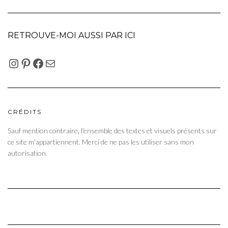
RETROUVE-MOI AUSSI PAR ICI
INSTAGRAM
PINTEREST
FACEBOOK
E-MAIL
CRÉDITS
Sauf mention contraire, l'ensemble des textes et visuels présents sur
ce site m'appartiennent. Merci de ne pas les utiliser sans mon
autorisation.