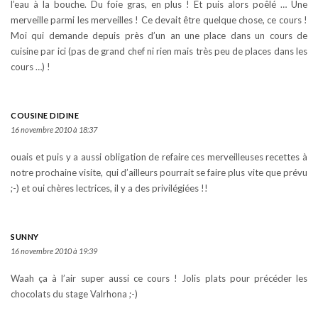
l’eau à la bouche. Du foie gras, en plus ! Et puis alors poêlé … Une
merveille parmi les merveilles ! Ce devait être quelque chose, ce cours !
Moi qui demande depuis près d’un an une place dans un cours de
cuisine par ici (pas de grand chef ni rien mais très peu de places dans les
cours …) !
COUSINE DIDINE
16 novembre 2010 à 18:37
ouais et puis y a aussi obligation de refaire ces merveilleuses recettes à
notre prochaine visite, qui d’ailleurs pourrait se faire plus vite que prévu
;-) et oui chères lectrices, il y a des privilégiées !!
SUNNY
16 novembre 2010 à 19:39
Waah ça à l’air super aussi ce cours ! Jolis plats pour précéder les
chocolats du stage Valrhona ;-)