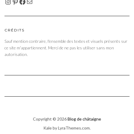
INSTAGRAM
PINTEREST
FACEBOOK
E-MAIL
CRÉDITS
Sauf mention contraire, l'ensemble des textes et visuels présents sur
ce site m'appartiennent. Merci de ne pas les utiliser sans mon
autorisation.
Copyright © 2026
Blog de châtaigne
Kale
by LyraThemes.com.