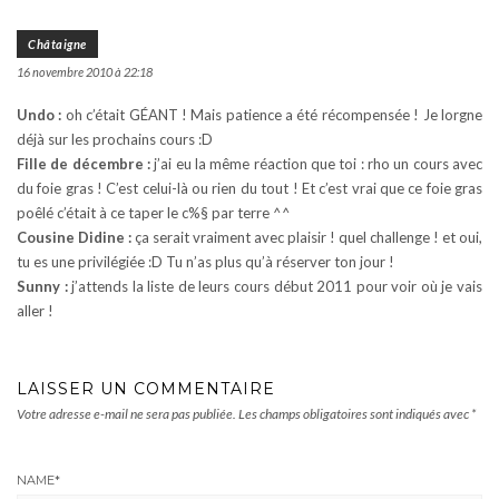
Châtaigne
16 novembre 2010 à 22:18
Undo :
oh c’était GÉANT ! Mais patience a été récompensée ! Je lorgne
déjà sur les prochains cours :D
Fille de décembre :
j’ai eu la même réaction que toi : rho un cours avec
du foie gras ! C’est celui-là ou rien du tout ! Et c’est vrai que ce foie gras
poêlé c’était à ce taper le c%§ par terre ^^
Cousine Didine :
ça serait vraiment avec plaisir ! quel challenge ! et oui,
tu es une privilégiée :D Tu n’as plus qu’à réserver ton jour !
Sunny :
j’attends la liste de leurs cours début 2011 pour voir où je vais
aller !
LAISSER UN COMMENTAIRE
Votre adresse e-mail ne sera pas publiée.
Les champs obligatoires sont indiqués avec
*
NAME
*