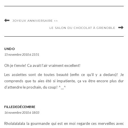
JOYEUX ANNIVERSAIRE ^^
LE SALON DU CHOCOLAT À GRENOBLE
UNDO
15 novembre 2010 à 23:51
Oh je t’envie! Ca avait l’air vraiment excellent!
Les assiettes sont de toutes beauté (enfin ce qu’il y a dedans)! Je
comprends que tu aies été si impatiente, ça va être encore plus dur
d’attendre le prochain, du coup! ^__^
FILLEDEDÉCEMBRE
16 novembre 2010 à 18:03
Rholalalalala la gourmande qui est en moi regarde ces merveilles avec