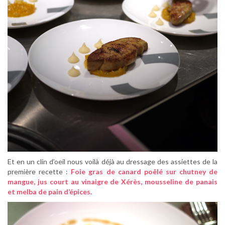
Et en un clin d’oeil nous voilà déjà au dressage des assiettes de la
première recette :
Foie gras de canard poêlé sur chutney de
mangue, jus court au vinaigre de Xérès, mousseline de panais
et melba de pain d’épices.