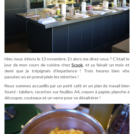
Hier, nous étions le 13 novembre. Et alors me direz-vous ? C’était le
jour de mon cours de cuisine chez
Scook
, et ça faisait un mois et
demi que je trépignais d’impatience ! Trois heures bien vite
passées où en prend plein les mirettes !
Nous sommes accueillis par un petit café et un plan de travail bien
fourni : tabliers, recettes sur feuilles A4, crayon à papier, planche à
découper, couteaux et un verre pour se désaltérer !