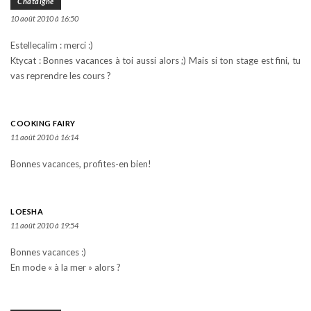
Châtaigne
10 août 2010 à 16:50
Estellecalim : merci :)
Ktycat : Bonnes vacances à toi aussi alors ;) Mais si ton stage est fini, tu
vas reprendre les cours ?
COOKING FAIRY
11 août 2010 à 16:14
Bonnes vacances, profites-en bien!
LOESHA
11 août 2010 à 19:54
Bonnes vacances :)
En mode « à la mer » alors ?