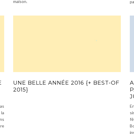
maison.
pa
E
UNE BELLE ANNÉE 2016 {+ BEST-OF
A
2015}
P
J
’as
E
 la
si
ans
fê
tre
Bo
in