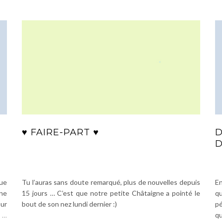
♥ FAIRE-PART ♥
D
D
que
Tu l’auras sans doute remarqué, plus de nouvelles depuis
En
une
15 jours … C’est que notre petite Châtaigne a pointé le
qu
our
bout de son nez lundi dernier :)
pé
s
…
qu