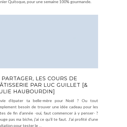
nier Quitoque, pour une semaine 100% gourmande.
 PARTAGER, LES COURS DE
ÂTISSERIE PAR LUC GUILLET [&
ULIE HAUBOURDIN]
nvie d’épater ta belle-mère pour Noël ? Ou tout
mplement besoin de trouver une idée cadeau pour les
tes de fin d’année -oui, faut commencer à y penser- ?
uge pas ma biche, j’ai ce qu’il te faut. J’ai profité d’une
vitation pour tester le
…