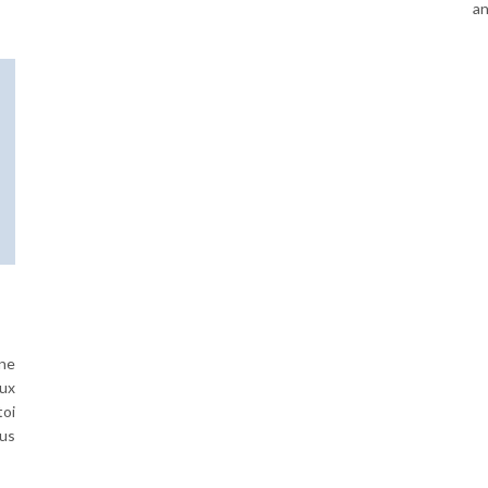
an
ne
aux
oi
lus