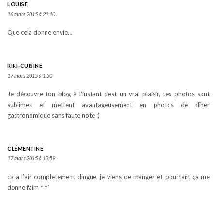
LOUISE
16 mars 2015 à 21:10
Que cela donne envie…
RIRI-CUISINE
17 mars 2015 à 1:50
Je découvre ton blog à l’instant c’est un vrai plaisir, tes photos sont
sublimes et mettent avantageusement en photos de dîner
gastronomique sans faute note :)
CLÉMENTINE
17 mars 2015 à 13:59
ca a l’air completement dingue, je viens de manger et pourtant ça me
donne faim ^^’