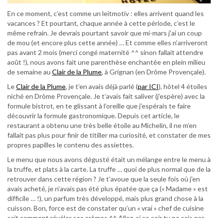
En ce moment, c’est comme un leitmotiv : elles arrivent quand les
vacances ? Et pourtant, chaque année à cette période, c’est le
même refrain. Je devrais pourtant savoir que mi-mars j’ai un coup
de mou (et encore plus cette année) … Et comme elles n’arriveront
pas avant 2 mois (merci congé maternité ^^ sinon fallait attendre
août !), nous avons fait une parenthèse enchantée en plein milieu
de semaine au
Clair de la Plume
, à Grignan (en Drôme Provençale).
Le
Clair de la Plume
, je t’en avais déjà parlé (
par ICI
), hôtel 4 étoiles
niché en Drôme Provençale. Je t’avais fait saliver (j’espère) avec la
formule bistrot, en te glissant à l’oreille que j’espérais te faire
découvrir la formule gastronomique. Depuis cet article, le
restaurant a obtenu une très belle étoile au Michelin, il ne m’en
fallait pas plus pour finir de titiller ma curiosité, et constater de mes
propres papilles le contenu des assiettes.
Le menu que nous avons dégusté était un mélange entre le menu à
la truffe, et plats à la carte. La truffe … quoi de plus normal que de la
retrouver dans cette région ? Je t’avoue que la seule fois où j’en
avais acheté, je n’avais pas été plus épatée que ça (« Madame » est
difficile … !), un parfum très développé, mais plus grand chose à la
cuisson. Bon, force est de constater qu’un « vrai » chef de cuisine
sait comment révéler ses arômes ^^ Allez, si ce soir tu ne sais pas