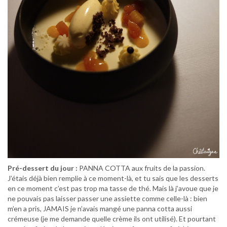
Pré-dessert du jour :
PANNA COTTA aux fruits de la passion.
J’étais déjà bien remplie à ce moment-là, et tu sais que les desserts
en ce moment c’est pas trop ma tasse de thé. Mais là j’avoue que je
ne pouvais pas laisser passer une assiette comme celle-là : bien
m’en a pris, JAMAIS je n’avais mangé une panna cotta aussi
crémeuse (je me demande quelle crème ils ont utilisé). Et pourtant