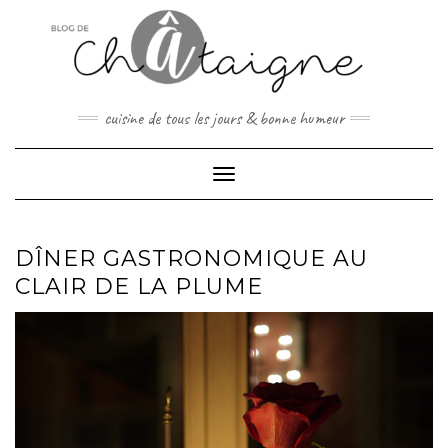
Skip
to
content
cuisine de tous les jours & bonne humeur
Toggle Navigation
DÎNER GASTRONOMIQUE AU
CLAIR DE LA PLUME