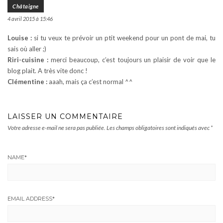
Châtaigne
4 avril 2015 à 15:46
Louise :
si tu veux te prévoir un ptit weekend pour un pont de mai, tu
sais où aller ;)
Riri-cuisine :
merci beaucoup, c’est toujours un plaisir de voir que le
blog plait. A très vite donc !
Clémentine :
aaah, mais ça c’est normal ^^
LAISSER UN COMMENTAIRE
Votre adresse e-mail ne sera pas publiée.
Les champs obligatoires sont indiqués avec
*
NAME
*
EMAIL ADDRESS
*