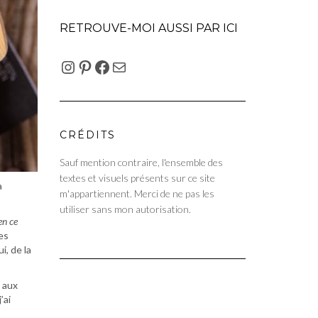
RETROUVE-MOI AUSSI PAR ICI
INSTAGRAM
PINTEREST
FACEBOOK
E-MAIL
CRÉDITS
Sauf mention contraire, l'ensemble des
textes et visuels présents sur ce site
à
m'appartiennent. Merci de ne pas les
utiliser sans mon autorisation.
en ce
es
i, de la
s aux
j’ai