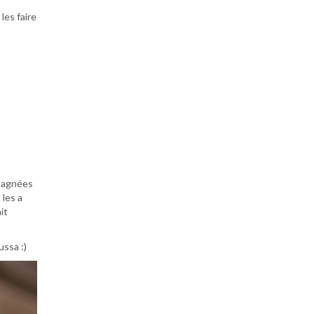
 les faire
mpagnées
 les a
it
ussa :)