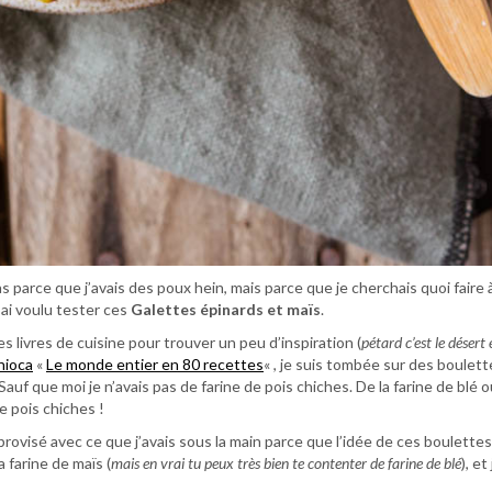
as parce que j’avais des poux hein, mais parce que je cherchais quoi faire 
’ai voulu tester ces
Galettes épinards et maïs
.
es livres de cuisine pour trouver un peu d’inspiration (
pétard c’est le désert 
hioca
«
Le monde entier en 80 recettes
« , je suis tombée sur des boulett
auf que moi je n’avais pas de farine de pois chiches. De la farine de blé ou
de pois chiches !
mprovisé avec ce que j’avais sous la main parce que l’idée de ces boulette
a farine de maïs (
mais en vrai tu peux très bien te contenter de farine de blé
), et 