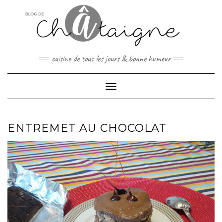
Skip
to
content
cuisine de tous les jours & bonne humeur
Toggle Navigation
ENTREMET AU CHOCOLAT