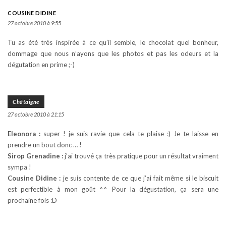
COUSINE DIDINE
27 octobre 2010 à 9:55
Tu as été très inspirée à ce qu’il semble, le chocolat quel bonheur,
dommage que nous n’ayons que les photos et pas les odeurs et la
dégutation en prime ;-)
Châtaigne
27 octobre 2010 à 21:15
Eleonora :
super ! je suis ravie que cela te plaise :) Je te laisse en
prendre un bout donc … !
Sirop Grenadine :
j’ai trouvé ça très pratique pour un résultat vraiment
sympa !
Cousine Didine :
je suis contente de ce que j’ai fait même si le biscuit
est perfectible à mon goût ^^ Pour la dégustation, ça sera une
prochaine fois :D