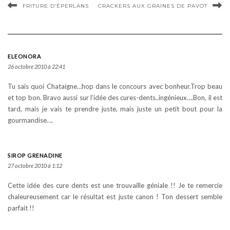
FRITURE D’ÉPERLANS
CRACKERS AUX GRAINES DE PAVOT
ELEONORA
26 octobre 2010 à 22:41
Tu sais quoi Chataigne…hop dans le concours avec bonheur.Trop beau
et top bon. Bravo aussi sur l’idée des cures-dents..ingénieux….Bon, il est
tard, mais je vais te prendre juste, mais juste un petit bout pour la
gourmandise….
SIROP GRENADINE
27 octobre 2010 à 1:12
Cette idée des cure dents est une trouvaille géniale !! Je te remercie
chaleureusement car le résultat est juste canon ! Ton dessert semble
parfait !!