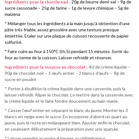
Ingrédients pour le shortbread :
20g de beurre demi-sel – 9g de
sucre cassonade – 25g de farine – 1g de levure chimique – 5g de
maïzena
* Mélanger tous les ingrédients à la main jusqu’à obtention d’une
pâte très friable, assez grossière avec une texture presque
émiettée. Etaler sur une plaque de cuisson recouverte de papier
sulfurisé.
* Faire cuire au four à 150°C (th.5) pendant 15 minutes. Sortir du
four au terme de la cuisson. Laisser refroidir et réserver.
Ingrédients pour la mousse au chocolat :
4cl de crème liquide –
90g de chocolat noir – 1 œufs entier – 2 blancs d’œufs – 8g de
sucre en poudre
* Porter à ébullition la crème liquide dans une casserole, puis la
laisser refroidir. Râper le chocolat. Le mettre dans la casserole avec
la crème liquide et le faire fondre doucement au bain-marie.
* Casser l’œuf entier en séparant le blanc du jaune. Monter les 3
blancs en neige avec le sucre. En incorporer d’abord un quart au
jaune, puis le reste en mélangeant bien. Ajouter enfin le chocolat,
en soulevant délicatement la préparation avec une spatule.
* Laisser prendre au moins 4 heures au réfrigérateur.