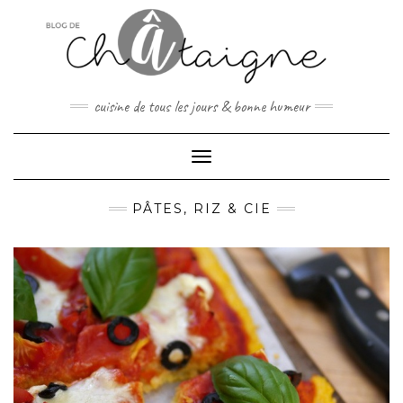
Skip
to
content
cuisine de tous les jours & bonne humeur
Toggle Navigation
PÂTES, RIZ & CIE