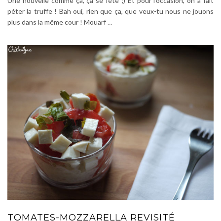
Une nouvelle comme ça, ça se fête ;) Et pour l’occasion, on a fait
péter la truffe ! Bah oui, rien que ça, que veux-tu nous ne jouons
plus dans la même cour ! Mouarf
…
TOMATES-MOZZARELLA REVISITÉ