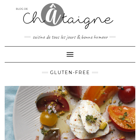
Skip
to
content
cuisine de tous les jours & bonne humeur
Toggle Navigation
GLUTEN-FREE