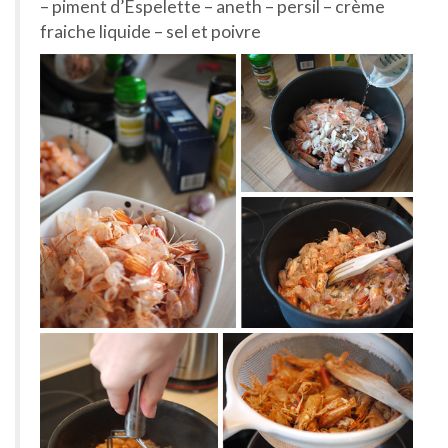
– piment d’Espelette – aneth – persil – crème
fraiche liquide – sel et poivre