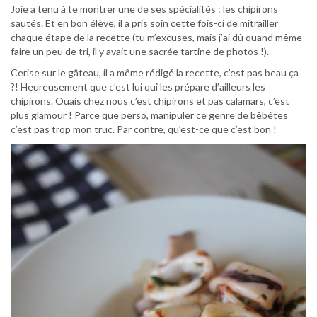
Joie a tenu à te montrer une de ses spécialités : les chipirons
sautés. Et en bon élève, il a pris soin cette fois-ci de mitrailler
chaque étape de la recette (tu m’excuses, mais j’ai dû quand même
faire un peu de tri, il y avait une sacrée tartine de photos !).
Cerise sur le gâteau, il a même rédigé la recette, c’est pas beau ça
?! Heureusement que c’est lui qui les prépare d’ailleurs les
chipirons. Ouais chez nous c’est chipirons et pas calamars, c’est
plus glamour ! Parce que perso, manipuler ce genre de bêbêtes
c’est pas trop mon truc. Par contre, qu’est-ce que c’est bon !