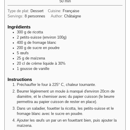
minutes
50
min
Type de plat:
Dessert
Cuisine:
Française
Servings:
8
personnes
Author:
Châtaigne
Ingrédients
300
g
de ricotta
2
petits-suisse (environ 100g)
400
g
de fromage blanc
200
g
de sucre en poudre
5
œufs
25
g
de maïzena
20
cl
de crème liquide à 30%
1
gousse de vanille
Instructions
Préchauffer le four à 225° C, chaleur tournante.
Beurrer légèrement un moule à manqué d'environ 20cm de
diamètre, et le chemiser avec du papier cuisson (le beurre
permettra au papier cuisson de rester en place).
Dans un saladier, fouetter la ricotta, les petits-suisse et le
fromage blanc avec le sucre en poudre.
Ajouter les œufs un par un en fouettant bien, puis ajouter la
maïzena.