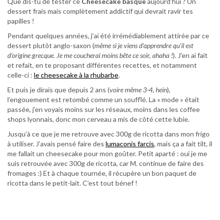
Que dis-tu de tester ce
Cheesecake basque
aujourd’hui ? Un
dessert frais mais complètement addictif qui devrait ravir tes
papilles !
Pendant quelques années, j’ai été irrémédiablement attirée par ce
dessert plutôt anglo-saxon (
même si je viens d’apprendre qu’il est
d’origine grecque. Je me coucherai moins bête ce soir, ahaha !
). J’en ai fait
et refait, en te proposant différentes recettes, et notamment
celle-ci :
le cheesecake à la rhubarbe
.
Et puis je dirais que depuis 2 ans (
voire même 3-4, hein
),
l’engouement est retombé comme un soufflé. La « mode » était
passée, j’en voyais moins sur les réseaux, moins dans les coffee
shops lyonnais, donc mon cerveau a mis de côté cette lubie.
Jusqu’à ce que je me retrouve avec 300g de ricotta dans mon frigo
à utiliser. J’avais pensé faire des
lumaconis farcis
, mais ça a fait tilt, il
me fallait un cheesecake pour mon goûter. Petit aparté : oui je me
suis retrouvée avec 300g de ricotta, car M. continue de faire des
fromages :) Et à chaque tournée, il récupère un bon paquet de
ricotta dans le petit-lait. C’est tout bénef !