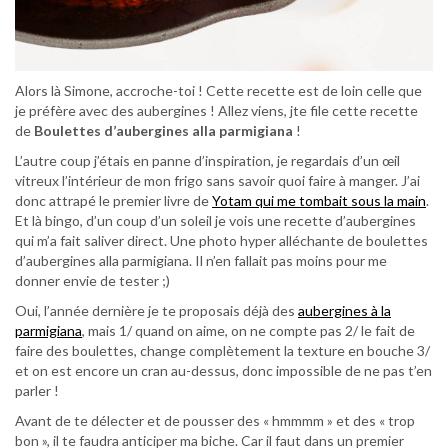
Alors là Simone, accroche-toi ! Cette recette est de loin celle que
je préfère avec des aubergines ! Allez viens, jte file cette recette
de
Boulettes d’aubergines alla parmigiana
!
L’autre coup j’étais en panne d’inspiration, je regardais d’un œil
vitreux l’intérieur de mon frigo sans savoir quoi faire à manger. J’ai
donc attrapé le premier livre de
Yotam qui me tombait sous la main
.
Et là bingo, d’un coup d’un soleil je vois une recette d’aubergines
qui m’a fait saliver direct. Une photo hyper alléchante de boulettes
d’aubergines alla parmigiana. Il n’en fallait pas moins pour me
donner envie de tester ;)
Oui, l’année dernière je te proposais déjà des
aubergines à la
parmigiana
, mais 1/ quand on aime, on ne compte pas 2/ le fait de
faire des boulettes, change complètement la texture en bouche 3/
et on est encore un cran au-dessus, donc impossible de ne pas t’en
parler !
Avant de te délecter et de pousser des « hmmmm » et des « trop
bon », il te faudra anticiper ma biche. Car il faut dans un premier