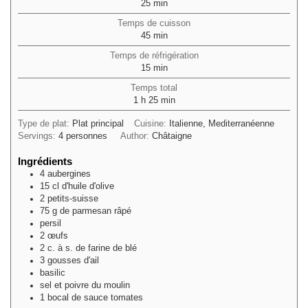
minutes
25
min
Temps de cuisson
minutes
45
min
Temps de réfrigération
minutes
15
min
Temps total
heure
minutes
1
h
25
min
Type de plat:
Plat principal
Cuisine:
Italienne, Mediterranéenne
Servings:
4
personnes
Author:
Châtaigne
Ingrédients
4
aubergines
15
cl
d'huile d'olive
2
petits-suisse
75
g
de parmesan râpé
persil
2
œufs
2
c. à s.
de farine de blé
3
gousses d'ail
basilic
sel et poivre du moulin
1
bocal de sauce tomates