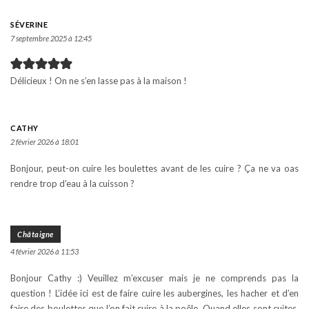
SÉVERINE
7 septembre 2025 à 12:45
Délicieux ! On ne s’en lasse pas à la maison !
CATHY
2 février 2026 à 18:01
Bonjour, peut-on cuire les boulettes avant de les cuire ? Ça ne va oas
rendre trop d’eau à la cuisson ?
Châtaigne
4 février 2026 à 11:53
Bonjour Cathy :) Veuillez m’excuser mais je ne comprends pas la
question ! L’idée ici est de faire cuire les aubergines, les hacher et d’en
faire des boulettes que l’on fait cuire à la poêle. Quand elles sont cuites,