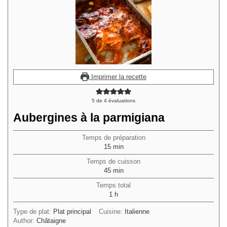
Imprimer la recette
5
de
4
évaluations
Aubergines à la parmigiana
Temps de préparation
minutes
15
min
Temps de cuisson
minutes
45
min
Temps total
heure
1
h
Type de plat:
Plat principal
Cuisine:
Italienne
Author:
Châtaigne