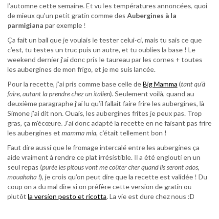
l’automne cette semaine. Et vu les températures annoncées, quoi
de mieux qu’un petit gratin comme des
Aubergines à la
parmigiana
par exemple !
Ça fait un bail que je voulais le tester celui-ci, mais tu sais ce que
c’est, tu testes un truc puis un autre, et tu oublies la base ! Le
weekend dernier j’ai donc pris le taureau par les cornes + toutes
les aubergines de mon frigo, et je me suis lancée.
Pour la recette, j’ai pris comme base celle de
Big Mamma
(
tant qu’à
faire, autant la prendre chez un italien
). Seulement voilà, quand au
deuxième paragraphe j’ai lu qu’il fallait faire frire les aubergines, là
Simone j’ai dit non. Ouais, les aubergines frites je peux pas. Trop
gras, ça m’écœure. J’ai donc adapté la recette en ne faisant pas frire
les aubergines et
mamma mia
, c’était tellement bon !
Faut dire aussi que le fromage intercalé entre les aubergines ça
aide vraiment à rendre ce plat irrésistible. Il a été englouti en un
seul repas (
purée les pitous vont me coûter cher quand ils seront ados,
mouahaha !
), je crois qu’on peut dire que la recette est validée ! Du
coup on a du mal dire si on préfère cette version de gratin ou
plutôt
la version pesto et ricotta
. La vie est dure chez nous :D