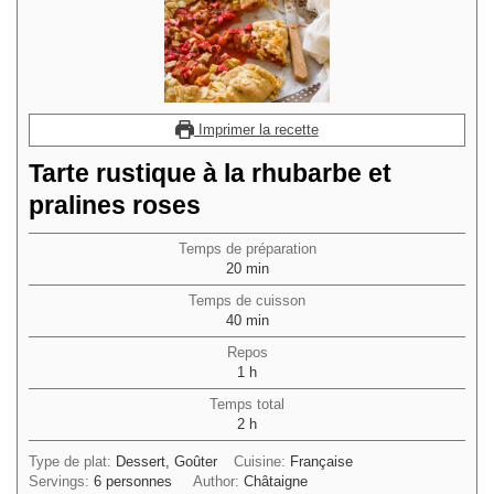
Imprimer la recette
Tarte rustique à la rhubarbe et
pralines roses
Temps de préparation
minutes
20
min
Temps de cuisson
minutes
40
min
Repos
heure
1
h
Temps total
heures
2
h
Type de plat:
Dessert, Goûter
Cuisine:
Française
Servings:
6
personnes
Author:
Châtaigne