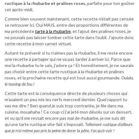
rustique à la rhubarbe et pralines roses,
parfaite pour ton goûter
cet après-midi.
Comme bien souvent maintenant, cette recette n’était pas censée
se retrouver ici. Oui MAIS, entre des proportions différentes de
ma précédente
tarte à la rhubarbe
, et l’ajout des pralines roses, je
ne pouvais pas laisser tomber cette tarte dans l’oubli. J’ajoute donc
cette recette à mon carnet virtuel.
Autant te prévenir si tu n’aimes pas la rhubarbe, il me reste encore
une recette à partager qui ne va pas tarder à arriver ici. Parce que
moi la rhubarbe tu le sais, j’adore ça ! Et honnêtement, je ne saurais
pas choisir entre cette tarte rustique à la rhubarbe et pralines
roses, et la prochaine recette qui est tout aussi gourmande.
Oulala,
le teasing de fou !
Cette tarte est la conséquence directe de plusieurs choses qui
m’avaient un peu mis les nerfs mercredi dernier. Quel rapport tu
vas me dire ? Ben quand je suis trop contrariée, je file dans ma
cuisine, mouahaha ! Ce coup-ci j’ai jeté mon dévolu sur un dessert,
et vu qu’il me restait encore pas mal de rhubarbe, je me suis dit
qu’une tarte rustique vite-fait s’imposait.
Tellement rustique d’ailleurs
que je n’ai même pas pris la peine de dorer la pâte, t’as qu’à voir !