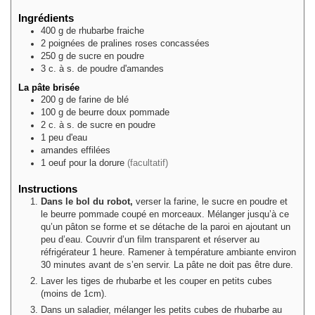
Ingrédients
400
g
de rhubarbe fraiche
2
poignées
de pralines roses concassées
250
g
de sucre en poudre
3
c. à s.
de poudre d'amandes
La pâte brisée
200
g
de farine de blé
100
g
de beurre doux pommade
2
c. à s.
de sucre en poudre
1
peu
d'eau
amandes effilées
1
oeuf pour la dorure
(facultatif)
Instructions
Dans le bol du robot,
verser la farine, le sucre en poudre et
le beurre pommade coupé en morceaux. Mélanger jusqu’à ce
qu’un pâton se forme et se détache de la paroi en ajoutant un
peu d’eau. Couvrir d’un film transparent et réserver au
réfrigérateur 1 heure. Ramener à température ambiante environ
30 minutes avant de s’en servir. La pâte ne doit pas être dure.
Laver les tiges de rhubarbe et les couper en petits cubes
(moins de 1cm).
Dans un saladier, mélanger les petits cubes de rhubarbe au