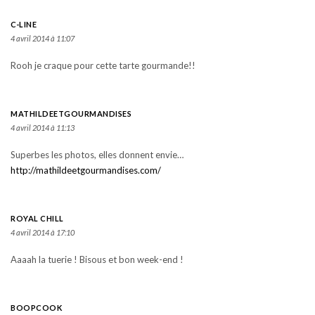
C-LINE
4 avril 2014 à 11:07
Rooh je craque pour cette tarte gourmande!!
MATHILDEETGOURMANDISES
4 avril 2014 à 11:13
Superbes les photos, elles donnent envie…
http://mathildeetgourmandises.com/
ROYAL CHILL
4 avril 2014 à 17:10
Aaaah la tuerie ! Bisous et bon week-end !
BOOPCOOK