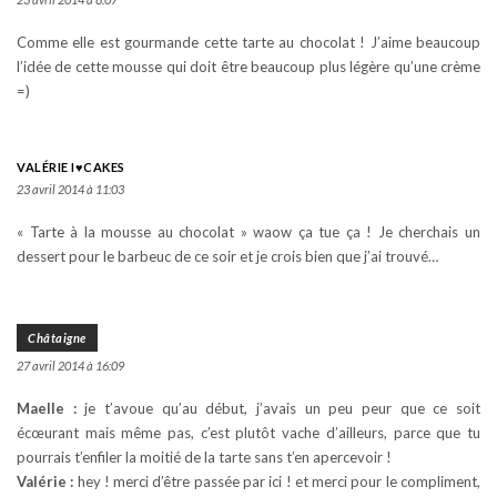
Comme elle est gourmande cette tarte au chocolat ! J’aime beaucoup
l’idée de cette mousse qui doit être beaucoup plus légère qu’une crème
=)
VALÉRIE I♥CAKES
23 avril 2014 à 11:03
« Tarte à la mousse au chocolat » waow ça tue ça ! Je cherchais un
dessert pour le barbeuc de ce soir et je crois bien que j’ai trouvé…
Châtaigne
27 avril 2014 à 16:09
Maelle :
je t’avoue qu’au début, j’avais un peu peur que ce soit
écœurant mais même pas, c’est plutôt vache d’ailleurs, parce que tu
pourrais t’enfiler la moitié de la tarte sans t’en apercevoir !
Valérie :
hey ! merci d’être passée par ici ! et merci pour le compliment,