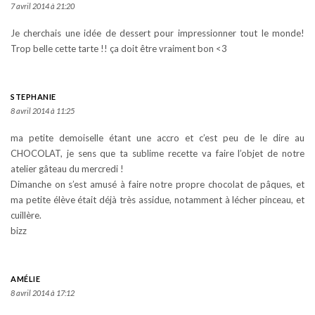
7 avril 2014 à 21:20
Je cherchais une idée de dessert pour impressionner tout le monde!
Trop belle cette tarte !! ça doit être vraiment bon <3
STEPHANIE
8 avril 2014 à 11:25
ma petite demoiselle étant une accro et c’est peu de le dire au
CHOCOLAT, je sens que ta sublime recette va faire l’objet de notre
atelier gâteau du mercredi !
Dimanche on s’est amusé à faire notre propre chocolat de pâques, et
ma petite élève était déjà très assidue, notamment à lécher pinceau, et
cuillère.
bizz
AMÉLIE
8 avril 2014 à 17:12