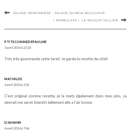
SALADE PRINTANIÈRE : SALADE QUINOA-BOULGOUR
« MINNULATA », LE NOUGAT SICILIEN
PTITECUISINEDEPAULINE
3 avril 2014 à 21:10
Très très gourmande cette tarte! Je garde la recette de côté!
MATHILDE
4 avril 2014 à 5:56
C’est original comme recette, je la mets également dans mes pins, ca
devrait me servir bientôt tellement elle a l’air bonne
DJAHANN
4 avril 2014 à 7:46