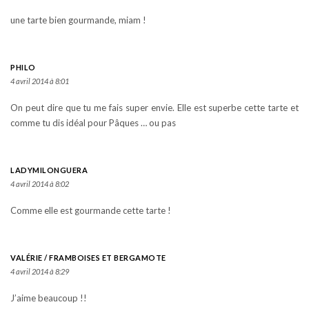
une tarte bien gourmande, miam !
PHILO
4 avril 2014 à 8:01
On peut dire que tu me fais super envie. Elle est superbe cette tarte et
comme tu dis idéal pour Pâques … ou pas
LADYMILONGUERA
4 avril 2014 à 8:02
Comme elle est gourmande cette tarte !
VALÉRIE / FRAMBOISES ET BERGAMOTE
4 avril 2014 à 8:29
J’aime beaucoup !!