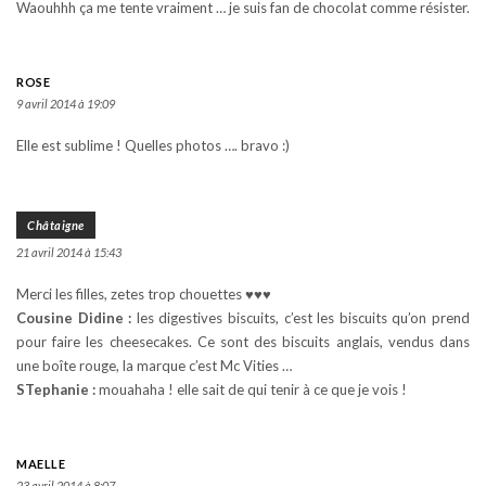
Waouhhh ça me tente vraiment … je suis fan de chocolat comme résister.
ROSE
9 avril 2014 à 19:09
Elle est sublime ! Quelles photos …. bravo :)
Châtaigne
21 avril 2014 à 15:43
Merci les filles, zetes trop chouettes ♥♥♥
Cousine Didine :
les digestives biscuits, c’est les biscuits qu’on prend
pour faire les cheesecakes. Ce sont des biscuits anglais, vendus dans
une boîte rouge, la marque c’est Mc Vities …
STephanie :
mouahaha ! elle sait de qui tenir à ce que je vois !
MAELLE
23 avril 2014 à 8:07