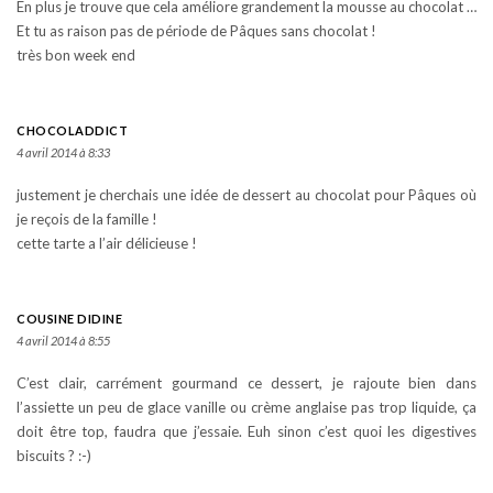
En plus je trouve que cela améliore grandement la mousse au chocolat …
Et tu as raison pas de période de Pâques sans chocolat !
très bon week end
CHOCOLADDICT
4 avril 2014 à 8:33
justement je cherchais une idée de dessert au chocolat pour Pâques où
je reçois de la famille !
cette tarte a l’air délicieuse !
COUSINE DIDINE
4 avril 2014 à 8:55
C’est clair, carrément gourmand ce dessert, je rajoute bien dans
l’assiette un peu de glace vanille ou crème anglaise pas trop liquide, ça
doit être top, faudra que j’essaie. Euh sinon c’est quoi les digestives
biscuits ? :-)