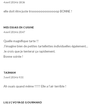
4 avril 2014 à 18:36
elle doit être juste troooooooooooooop BONNE !
MES ESSAIS EN CUISINE
4 avril 2014 à 20:47
Quelle magnifique tarte !!
J’imagine bien de petites tartellettes individuelles également…
Je crois que je tenterai ça rapidement.
Bonne soirée !
TA3MAM
5 avril 2014 à 9:31
Ah ouais quand même !!!!! Elle a l’air terrible !
LULU | VOYAGE GOURMAND