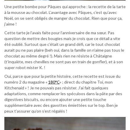
Une petite bombe pour Pâques qui approche : la recette de la tarte
à la mousse au chocolat. L’avantage avec Pâques, c’est qu’avec
Noël, on se sent obligés de manger du chocolat. Rien que pour ça,
j’aime !
Cette tarte je l’avais faite pour l’anniversaire de ma sœur. Pas
question de mettre des bougies mais je crois que ce détail a vite
été oublié. Surtout que c’était un grand défi, car le tout chocolat
aurait pu ne pas plaire (beh oui, dans la famille on n’aime pas tous le
chocolat au même degré !). Mais rien ne résiste à Châtaigne
(t’inquiète, mes chevilles ne sont pas en train de gonfler), et à son
super robot mister K. !
Oui, parce que pour la petite histoire, cette recette est issue du
numéro 2 du magazine «
180°C
« ; direct du chapitre Toi, mon
Kitchenaid » ! Je ne pouvais pas résister. J’ai fait quelques
adaptations, comme remplacer les spéculoos dans la pâte par des
digestives biscuits, ou encore ajouter une petite touche
supplémentaire avec des gavottes émiettées sur le top. Ben je
peux t’assurer qu’on s’est régalés !