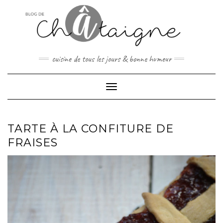
Skip
to
content
cuisine de tous les jours & bonne humeur
Toggle Navigation
TARTE À LA CONFITURE DE
FRAISES