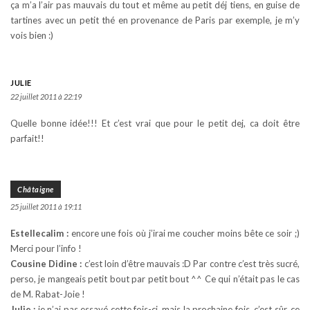
ça m’a l’air pas mauvais du tout et même au petit déj tiens, en guise de
tartines avec un petit thé en provenance de Paris par exemple, je m’y
vois bien :)
JULIE
22 juillet 2011 à 22:19
Quelle bonne idée!!! Et c’est vrai que pour le petit dej, ca doit être
parfait!!
Châtaigne
25 juillet 2011 à 19:11
Estellecalim :
encore une fois où j’irai me coucher moins bête ce soir ;)
Merci pour l’info !
Cousine Didine :
c’est loin d’être mauvais :D Par contre c’est très sucré,
perso, je mangeais petit bout par petit bout ^^ Ce qui n’était pas le cas
de M. Rabat-Joie !
Julie :
je n’ai pas essayé cette fois-ci, mais la prochaine fois, c’est sûr, ce