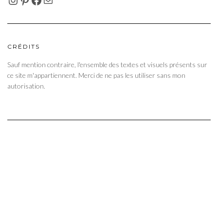
CRÉDITS
Sauf mention contraire, l'ensemble des textes et visuels présents sur
ce site m'appartiennent. Merci de ne pas les utiliser sans mon
autorisation.
Copyright © 2026
Blog de châtaigne
Kale
by LyraThemes.com.