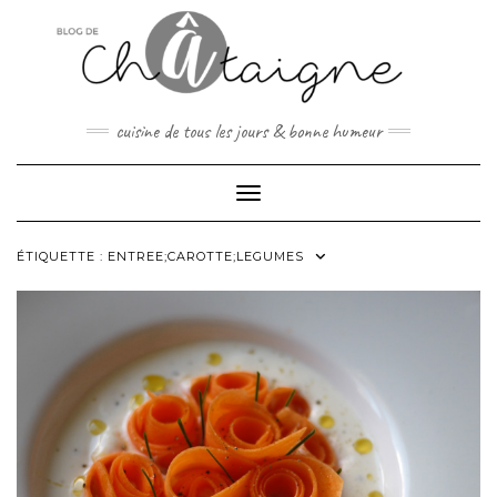
Skip
to
content
cuisine de tous les jours & bonne humeur
Toggle Navigation
ÉTIQUETTE :
ENTREE;CAROTTE;LEGUMES