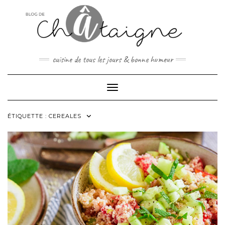
Skip
to
content
cuisine de tous les jours & bonne humeur
Toggle Navigation
ÉTIQUETTE :
CEREALES