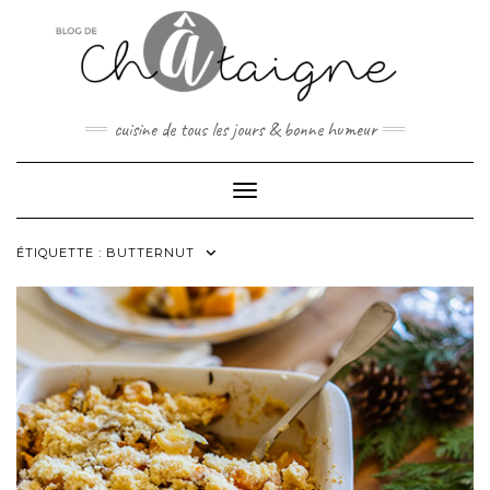
Skip
to
content
cuisine de tous les jours & bonne humeur
Toggle Navigation
ÉTIQUETTE :
BUTTERNUT