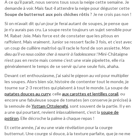
A ce qu’il parait, nous serons tous sous la neige cette semaine. Je
demande à voir. Mais faut-il attendre la neige pour déguster cette
Soupe de butternut aux pois chiches rôtis
? Je ne crois pas non !
Si on m’avait dit qu’un jour je ferai autant de soupes, je pense que
je n’y aurais pas cru. La soupe reste toujours un sujet sensible pour
M. Rabat-Joie. Mais force est de constater que les pitous en
raffolent. Mais vraiment. Junior se ressert facile 3 fois, et c’est avec
un coup de cuillère maitrisé qu’il racle le fond de son assiette.
Mon
dieu qu’il va nous coûter cher à nourrir à l’adolescence !
Mini-Châtaigne
n’est pas en reste mais comme c’est une vraie pipelette, elle n’a
généralement le temps de se servir qu’une seule fois, ahaha.
Devant cet enthousiasme, j’ai saisi le pigeon au vol pour multiplier
les soupes. Alors bien sûr, histoire de contenter tout le monde, je
tourne sur 2-3 recettes qui plaisent à tout le monde. La soupe de
patates douces au curry
, celle
aux carottes et lentilles corail
, ou
encore une fabuleuse soupe de tomates (en conserve je précise) à
la semoule de
Yottam Ottolenghi
, sont souvent de la partie. Il y en
a une qui pourtant, revient inlassablement, c’est la
soupe de
potiron
. Elle décroche la palme à chaque repas !
Et cette année, j’ai eu une vraie révélation pour la courge
butternut. Une courge si douce, à la texture parfaite, que je ne me