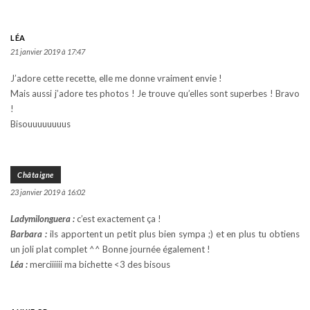
LÉA
21 janvier 2019 à 17:47
J’adore cette recette, elle me donne vraiment envie !
Mais aussi j’adore tes photos ! Je trouve qu’elles sont superbes ! Bravo
!
Bisouuuuuuuus
Châtaigne
23 janvier 2019 à 16:02
Ladymilonguera :
c’est exactement ça !
Barbara :
ils apportent un petit plus bien sympa ;) et en plus tu obtiens
un joli plat complet ^^ Bonne journée également !
Léa :
merciiiiii ma bichette <3 des bisous