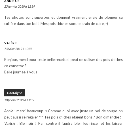
ANNIE CB
25 janvier 2019 à 12:39
Tes photos sont superbes et donnent vraiment envie de plonger sa
cuillère dans ton bol ! Mes pois chiches sont en train de cuire ;-)
VALÉRIE
7 février 2019 à 10:55
Bonjour, merci pour cette belle recette ! peut on utiliser des pois chiches
en conserve ?
Belle journée à vous
Châtaigne
10 février 2019 à 11:09
Annie :
merci beaucoup :) Comme quoi avec juste un bol de soupe on
peut aussi se régaler ^^ Tes pois chiches étaient bons ? Bon dimanche !
Valérie :
Bien sûr ! Par contre il faudra bien les rincer et les laisser