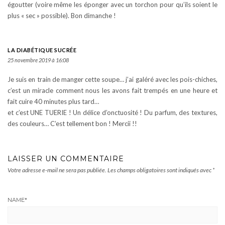
égoutter (voire même les éponger avec un torchon pour qu’ils soient le
plus « sec » possible). Bon dimanche !
LA DIABÉTIQUE SUCRÉE
25 novembre 2019 à 16:08
Je suis en train de manger cette soupe… j’ai galéré avec les pois-chiches,
c’est un miracle comment nous les avons fait trempés en une heure et
fait cuire 40 minutes plus tard…
et c’est UNE TUERIE ! Un délice d’onctuosité ! Du parfum, des textures,
des couleurs… C’est tellement bon ! Mercii !!
LAISSER UN COMMENTAIRE
Votre adresse e-mail ne sera pas publiée.
Les champs obligatoires sont indiqués avec
*
NAME
*