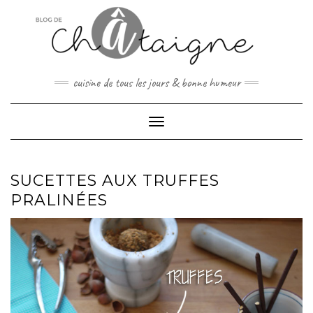
Skip
to
content
cuisine de tous les jours & bonne humeur
Toggle Navigation
SUCETTES AUX TRUFFES
PRALINÉES