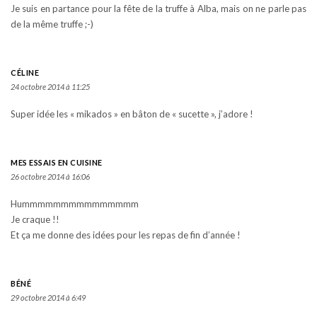
Je suis en partance pour la fête de la truffe à Alba, mais on ne parle pas
de la même truffe ;-)
CÉLINE
24 octobre 2014 à 11:25
Super idée les « mikados » en bâton de « sucette », j’adore !
MES ESSAIS EN CUISINE
26 octobre 2014 à 16:06
Hummmmmmmmmmmmmmm
Je craque !!
Et ça me donne des idées pour les repas de fin d’année !
BÉNÉ
29 octobre 2014 à 6:49