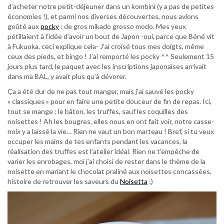
d’acheter notre petit-déjeuner dans un kombini (y a pas de petites
économies !), et parmi nos diverses découvertes, nous avions
goûté aux
pocky
: de gros mikado grosso modo. Mes yeux
pétillaient à l’idée d’avoir un bout de Japon -oui, parce que Béné vit
à Fukuoka, ceci explique cela- J’ai croisé tous mes doigts, même
ceux des pieds, et bingo ! J’ai remporté les pocky ^^ Seulement 15
jours plus tard, le paquet avec les inscriptions japonaises arrivait
dans ma BAL, y avait plus qu’à dévorer.
Ça a été dur de ne pas tout manger, mais j’ai sauvé les pocky
« classiques » pour en faire une petite douceur de fin de repas. Ici,
tout se mange : le bâton, les truffes, sauf les coquilles des
noisettes ! Ah les bougres, elles nous en ont fait voir, notre casse-
noix y a laissé la vie… Rien ne vaut un bon marteau ! Bref, si tu veux
occuper les mains de tes enfants pendant les vacances, la
réalisation des truffes est l’atelier idéal. Rien ne t’empêche de
varier les enrobages, moi j’ai choisi de rester dans le thème de la
noisette en mariant le chocolat praliné aux noisettes concassées,
histoire de retrouver les saveurs du
Noisetta
;)