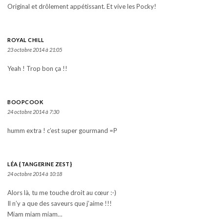
Original et drôlement appétissant. Et vive les Pocky!
ROYAL CHILL
23 octobre 2014 à 21:05
Yeah ! Trop bon ça !!
BOOPCOOK
24 octobre 2014 à 7:30
humm extra ! c’est super gourmand =P
LÉA {TANGERINE ZEST}
24 octobre 2014 à 10:18
Alors là, tu me touche droit au cœur :-)
Il n’y a que des saveurs que j’aime !!!
Miam miam miam…