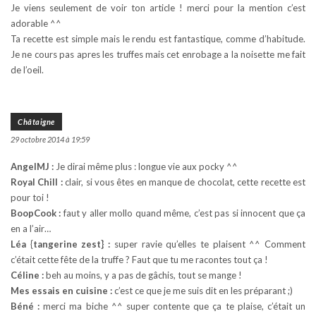
Je viens seulement de voir ton article ! merci pour la mention c’est
adorable ^^
Ta recette est simple mais le rendu est fantastique, comme d’habitude.
Je ne cours pas apres les truffes mais cet enrobage a la noisette me fait
de l’oeil.
Châtaigne
29 octobre 2014 à 19:59
AngelMJ :
Je dirai même plus : longue vie aux pocky ^^
Royal Chill :
clair, si vous êtes en manque de chocolat, cette recette est
pour toi !
BoopCook :
faut y aller mollo quand même, c’est pas si innocent que ça
en a l’air…
Léa {tangerine zest} :
super ravie qu’elles te plaisent ^^ Comment
c’était cette fête de la truffe ? Faut que tu me racontes tout ça !
Céline :
beh au moins, y a pas de gâchis, tout se mange !
Mes essais en cuisine :
c’est ce que je me suis dit en les préparant ;)
Béné :
merci ma biche ^^ super contente que ça te plaise, c’était un