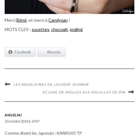
Merci
Béné
, et merci à
Candysan
!
MOTS CLES :
sucettes
,
chocoalt
,
praliné
Facebook
Bluesky
LES MADELEINES DE LAURENT JEANNIN
ECLADE DE MOULES AUX AIGUILLES DE PIN
ANGELMJ
23 octobre 2014 à 19:47
Comme disent les Japonais : KAWAIIIIII *0*