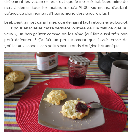
drôlement les vacances, et c’est que je me suis habituée mine de
rien, à dormir tous les matins jusqu’à 9h00 -au moins, d’autant
qu’avec ce changement d’heure, moi je dors encore plus !-
Bref, c’est la mort dans l’âme, que demain il faut retourner au boulot
… Et pour ensoleiller cette dernière journée de « je-fais-ce-que-je-
veux », un bon goûter comme on les aime (qui fait aussi très bon
petit-déjeuner) ! Ça fait un petit moment que j’avais envie de
goûter aux scones, ces petits pains ronds d’origine britannique.