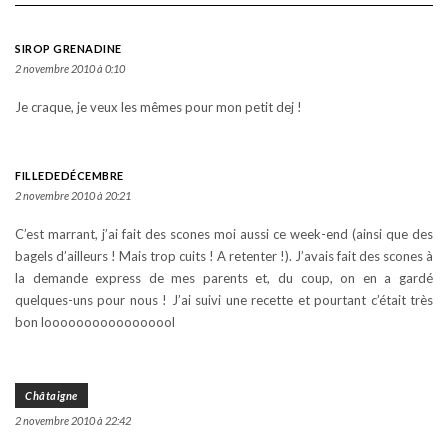
SIROP GRENADINE
2 novembre 2010 à 0:10
Je craque, je veux les mêmes pour mon petit dej !
FILLEDEDÉCEMBRE
2 novembre 2010 à 20:21
C’est marrant, j’ai fait des scones moi aussi ce week-end (ainsi que des
bagels d’ailleurs ! Mais trop cuits ! A retenter !). J’avais fait des scones à
la demande express de mes parents et, du coup, on en a gardé
quelques-uns pour nous ! J’ai suivi une recette et pourtant c’était très
bon looooooooooooooool
Châtaigne
2 novembre 2010 à 22:42