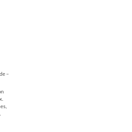
e
de –
on
x.
es,
.