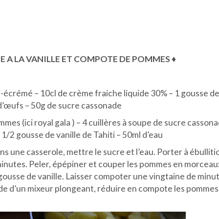
ME A LA VANILLE ET COMPOTE DE POMMES ♦
demi-écrémé – 10cl de crème fraiche liquide 30% – 1 gousse d
s d’œufs – 50g de sucre cassonade
s (ici royal gala ) – 4 cuillères à soupe de sucre cassona
– 1/2 gousse de vanille de Tahiti – 50ml d’eau
une casserole, mettre le sucre et l’eau. Porter à ébulliti
 5 minutes. Peler, épépiner et couper les pommes en morceau
-gousse de vanille. Laisser compoter une vingtaine de minut
ide d’un mixeur plongeant, réduire en compote les pommes