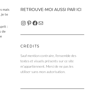
RETROUVE-MOI AUSSI PAR ICI
es mais
 je te
INSTAGRAM
PINTEREST
FACEBOOK
E-MAIL
prit :
s de
re
CRÉDITS
Sauf mention contraire, l'ensemble des
textes et visuels présents sur ce site
m'appartiennent. Merci de ne pas les
utiliser sans mon autorisation.