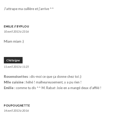
J’attrape ma cuillère et j’arrive ^^
EMILIE // BYPLOU
10 avril 2013 à 23:16
Miam miam :)
Châtaigne
11 avril 2013 à 11:25
Rosenoisettes :
dis-moi ce que ça donne chez toi ;)
Mlle cuisine :
héhé ! malheureusement, y a pu rien !
Emilie :
comme tu dis ^^ M. Rabat-Joie en a mangé deux d’affilé !
POUPOUGNETTE
14 avril 2013 à 20:16