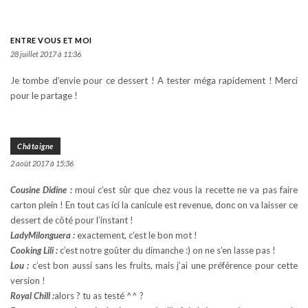
ENTRE VOUS ET MOI
28 juillet 2017 à 11:36
Je tombe d’envie pour ce dessert ! A tester méga rapidement ! Merci
pour le partage !
Châtaigne
2 août 2017 à 15:36
Cousine Didine :
moui c’est sûr que chez vous la recette ne va pas faire
carton plein ! En tout cas ici la canicule est revenue, donc on va laisser ce
dessert de côté pour l’instant !
LadyMilonguera :
exactement, c’est le bon mot !
Cooking Lili :
c’est notre goûter du dimanche :) on ne s’en lasse pas !
Lou :
c’est bon aussi sans les fruits, mais j’ai une préférence pour cette
version !
Royal Chill :
alors ? tu as testé ^^ ?