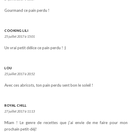
Gourmand ce pain perdu !
COOKING LILI
25 juillet 2017 à 15:01
Un vrai petit délice ce pain perdu ! :)
LOU
25 juillet 2017 à 20:52
Avec ces abricots, ton pain perdu sent bon le soleil !
ROYAL CHILL
27 juillet 2017 à 11:13
Miam ! Le genre de recettes que j’ai envie de me faire pour mon
prochain petit-déj!