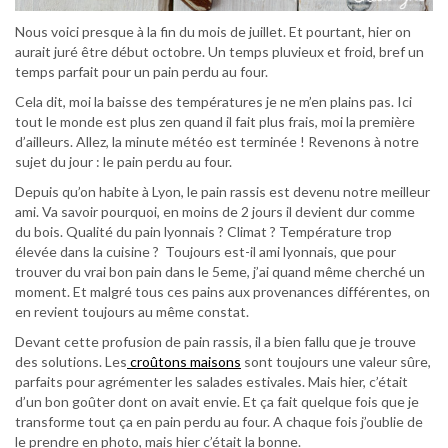
Nous voici presque à la fin du mois de juillet. Et pourtant, hier on
aurait juré être début octobre. Un temps pluvieux et froid, bref un
temps parfait pour un pain perdu au four.
Cela dit, moi la baisse des températures je ne m’en plains pas. Ici
tout le monde est plus zen quand il fait plus frais, moi la première
d’ailleurs. Allez, la minute météo est terminée ! Revenons à notre
sujet du jour : le pain perdu au four.
Depuis qu’on habite à Lyon, le pain rassis est devenu notre meilleur
ami. Va savoir pourquoi, en moins de 2 jours il devient dur comme
du bois. Qualité du pain lyonnais ? Climat ? Température trop
élevée dans la cuisine ? Toujours est-il ami lyonnais, que pour
trouver du vrai bon pain dans le 5eme, j’ai quand même cherché un
moment. Et malgré tous ces pains aux provenances différentes, on
en revient toujours au même constat.
Devant cette profusion de pain rassis, il a bien fallu que je trouve
des solutions. Les
croûtons maisons
sont toujours une valeur sûre,
parfaits pour agrémenter les salades estivales. Mais hier, c’était
d’un bon goûter dont on avait envie. Et ça fait quelque fois que je
transforme tout ça en pain perdu au four. A chaque fois j’oublie de
le prendre en photo, mais hier c’était la bonne.