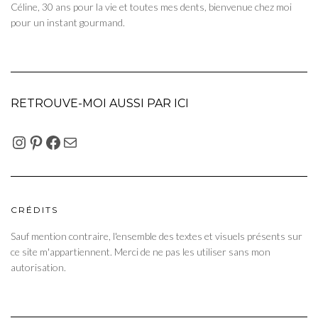
Céline, 30 ans pour la vie et toutes mes dents, bienvenue chez moi
pour un instant gourmand.
RETROUVE-MOI AUSSI PAR ICI
INSTAGRAM
PINTEREST
FACEBOOK
E-MAIL
CRÉDITS
Sauf mention contraire, l'ensemble des textes et visuels présents sur
ce site m'appartiennent. Merci de ne pas les utiliser sans mon
autorisation.