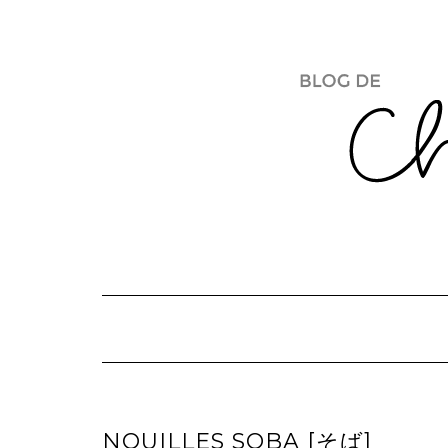
Skip
to
content
NOUILLES SOBA [そば]