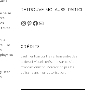
yakis
RETROUVE-MOI AUSSI PAR ICI
se ne se
arce
INSTAGRAM
PINTEREST
FACEBOOK
E-MAIL
les
s tout a
 que
ite … Je
CRÉDITS
es
éployé sa
Sauf mention contraire, l'ensemble des
textes et visuels présents sur ce site
m'appartiennent. Merci de ne pas les
éguster
utiliser sans mon autorisation.
us