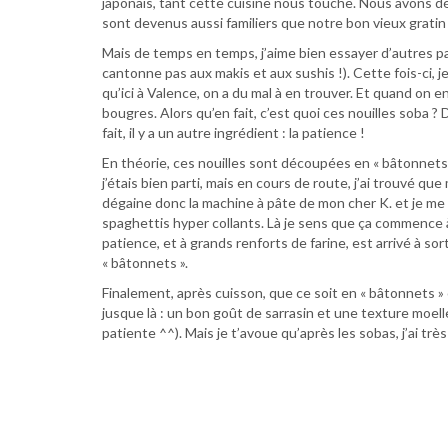
japonais, tant cette cuisine nous touche. Nous avons dé
sont devenus aussi familiers que notre bon vieux gratin
Mais de temps en temps, j’aime bien essayer d’autres pans
cantonne pas aux makis et aux sushis !). Cette fois-ci, j
qu’ici à Valence, on a du mal à en trouver. Et quand on e
bougres. Alors qu’en fait, c’est quoi ces nouilles soba ? De
fait, il y a un autre ingrédient : la patience !
En théorie, ces nouilles sont découpées en « bâtonnets
j’étais bien parti, mais en cours de route, j’ai trouvé que
dégaine donc la machine à pâte de mon cher K. et je me dis
spaghettis hyper collants. Là je sens que ça commence
patience, et à grands renforts de farine, est arrivé à sor
« bâtonnets ».
Finalement, après cuisson, que ce soit en « bâtonnets » 
jusque là : un bon goût de sarrasin et une texture moelle
patiente ^^). Mais je t’avoue qu’après les sobas, j’ai trè