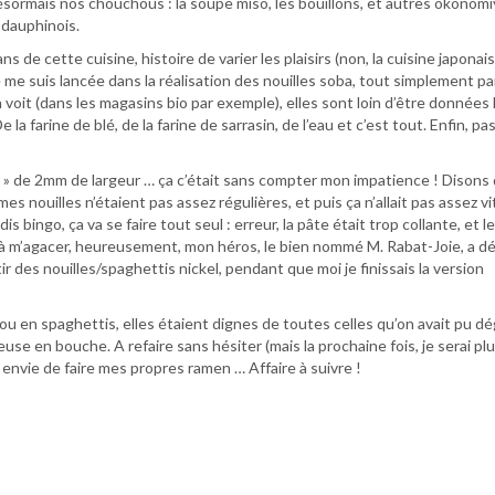
sormais nos chouchous : la soupe miso, les bouillons, et autres okonomi
 dauphinois.
 de cette cuisine, histoire de varier les plaisirs (non, la cuisine japonai
e me suis lancée dans la réalisation des nouilles soba, tout simplement p
n voit (dans les magasins bio par exemple), elles sont loin d’être données 
 la farine de blé, de la farine de sarrasin, de l’eau et c’est tout. Enfin, pa
 » de 2mm de largeur … ça c’était sans compter mon impatience ! Disons
 mes nouilles n’étaient pas assez régulières, et puis ça n’allait pas assez v
 bingo, ça va se faire tout seul : erreur, la pâte était trop collante, et l
 à m’agacer, heureusement, mon héros, le bien nommé M. Rabat-Joie, a d
tir des nouilles/spaghettis nickel, pendant que moi je finissais la version
ou en spaghettis, elles étaient dignes de toutes celles qu’on avait pu d
use en bouche. A refaire sans hésiter (mais la prochaine fois, je serai pl
s envie de faire mes propres ramen … Affaire à suivre !