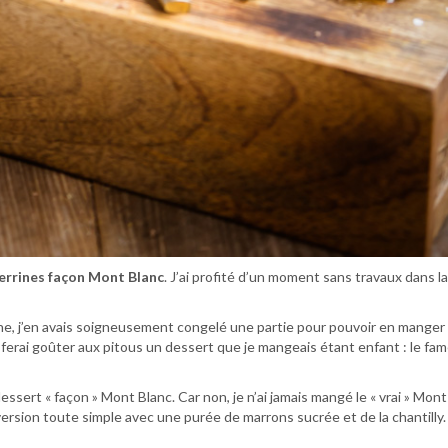
errines façon Mont Blanc
. J’ai profité d’un moment sans travaux dans la
e, j’en avais soigneusement congelé une partie pour pouvoir en manger 
je ferai goûter aux pitous un dessert que je mangeais étant enfant : le fa
essert « façon » Mont Blanc. Car non, je n’ai jamais mangé le « vrai » Mont
ersion toute simple avec une purée de marrons sucrée et de la chantilly.