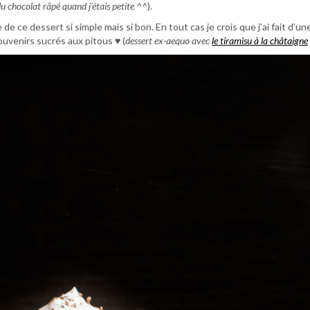
du chocolat râpé quand j’étais petite ^^
).
 de ce dessert si simple mais si bon. En tout cas je crois que j’ai fait d’un
uvenirs sucrés aux pitous ♥ (
dessert ex-aequo avec
le tiramisu à la châtaigne