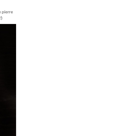
e pierre
!
)