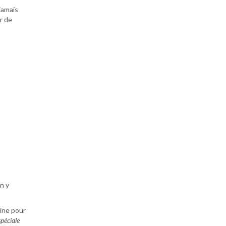
 jamais
r de
On y
rine pour
spéciale