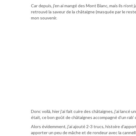
Car depuis, j’en ai mangé des Mont Blanc, mais ils n’ont j
retrouvé la saveur de la châtaigne (masquée par le reste 
mon souvenir.
Donc voilà, hier j’ai fait cuire des châtaignes, j’ai lancé 
était, ce bon goût de châtaignes accompagné d’un rab’ d
Alors évidemment, j’ai ajouté 2-3 trucs, histoire d’app
apporter un peu de mâche et de rondeur avec la cannelle.