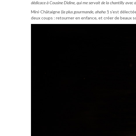
dédicace à Cousine Didine, qui me servait de la chantilly avec 
Mini-Châtaigne (
la plus gourmande, ahaha !
) s’est délectée
deux coups : retourner en enfance, et créer de beaux so