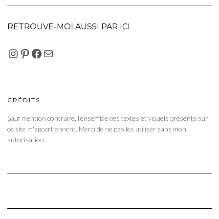
RETROUVE-MOI AUSSI PAR ICI
INSTAGRAM
PINTEREST
FACEBOOK
E-MAIL
CRÉDITS
Sauf mention contraire, l'ensemble des textes et visuels présents sur
ce site m'appartiennent. Merci de ne pas les utiliser sans mon
autorisation.