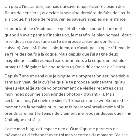
Un peu à l’instar des japonais qui savent apprécier l’éclosion des
fleurs de cerisiers, j’ai décidé la semaine dernière de faire des œufs
à la coque, histoire de retrouver les saveurs simples de l’enfance.
Et pourtant, ce n’était pas ce qui était le plus courant chez moi,
quand il y avait panne d’inspiration, le matefin -le bien nommé- était
le roi des assiettes (une sorte de grosse crêpe qui gonfle à la
cuisson). Avec M. Rabat-Joie, idem, on n’avait pas trop le réflexe de
se faire des œufs à la coque. Mais depuis que j’ai gagné deux
magnifiques cuillères-marteaux pour œufs à la coque, on est plus
prompts à dégainer les coquetiers (qu’on a dû acheter d’ailleurs).
Depuis 7 ans et demi que je blogue, ma progression est indéniable
tant au niveau de la cuisine que je te propose maintenant, qu’au
niveau visuel (je garde volontairement de vieilles recettes dans
mon index pour me souvenir des photos « d’avant » !). Mais
certaines
fois, j’ai envie de simplicité, parce que le weekend est LE
moment de la semaine où tu peux faire un vrai break (même si je
prends rarement le temps de vraiment me reposer depuis que mini-
Châtaigne est là…).
J’aime mon blog, cet espace rien qu’à moi qui me permets de
m’évader et d’échanger avec toi mes recettes du moment. Mais le