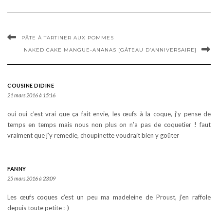
PÂTE À TARTINER AUX POMMES
NAKED CAKE MANGUE-ANANAS [GÂTEAU D’ANNIVERSAIRE]
COUSINE DIDINE
21 mars 2016 à 15:16
oui oui c’est vrai que ça fait envie, les œufs à la coque, j’y pense de
temps en temps mais nous non plus on n’a pas de coquetier ! faut
vraiment que j’y remedie, choupinette voudrait bien y goûter
FANNY
25 mars 2016 à 23:09
Les œufs coques c’est un peu ma madeleine de Proust, j’en raffole
depuis toute petite :-)