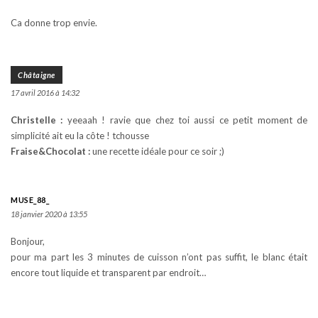
Ca donne trop envie.
Châtaigne
17 avril 2016 à 14:32
Christelle :
yeeaah ! ravie que chez toi aussi ce petit moment de
simplicité ait eu la côte ! tchousse
Fraise&Chocolat :
une recette idéale pour ce soir ;)
MUSE_88_
18 janvier 2020 à 13:55
Bonjour,
pour ma part les 3 minutes de cuisson n’ont pas suffit, le blanc était
encore tout liquide et transparent par endroit…