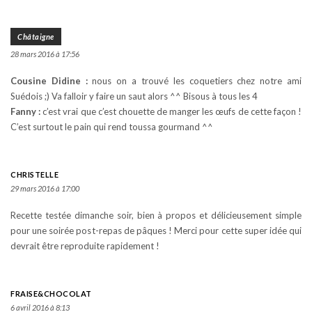
Châtaigne
28 mars 2016 à 17:56
Cousine Didine :
nous on a trouvé les coquetiers chez notre ami
Suédois ;) Va falloir y faire un saut alors ^^ Bisous à tous les 4
Fanny :
c’est vrai que c’est chouette de manger les œufs de cette façon !
C’est surtout le pain qui rend toussa gourmand ^^
CHRISTELLE
29 mars 2016 à 17:00
Recette testée dimanche soir, bien à propos et délicieusement simple
pour une soirée post-repas de pâques ! Merci pour cette super idée qui
devrait être reproduite rapidement !
FRAISE&CHOCOLAT
6 avril 2016 à 8:13