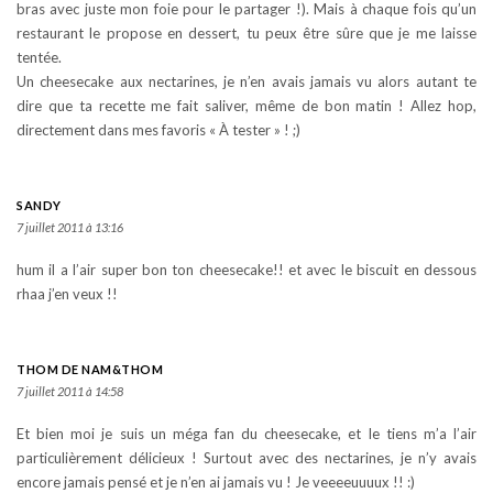
bras avec juste mon foie pour le partager !). Mais à chaque fois qu’un
restaurant le propose en dessert, tu peux être sûre que je me laisse
tentée.
Un cheesecake aux nectarines, je n’en avais jamais vu alors autant te
dire que ta recette me fait saliver, même de bon matin ! Allez hop,
directement dans mes favoris « À tester » ! ;)
SANDY
7 juillet 2011 à 13:16
hum il a l’air super bon ton cheesecake!! et avec le biscuit en dessous
rhaa j’en veux !!
THOM DE NAM&THOM
7 juillet 2011 à 14:58
Et bien moi je suis un méga fan du cheesecake, et le tiens m’a l’air
particulièrement délicieux ! Surtout avec des nectarines, je n’y avais
encore jamais pensé et je n’en ai jamais vu ! Je veeeeuuuux !! :)