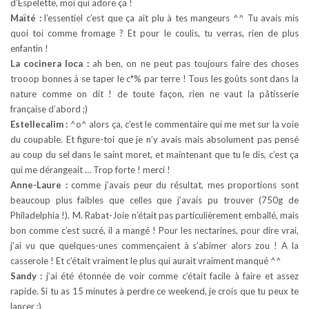
d’Espelette, moi qui adore ça !
Maïté :
l’essentiel c’est que ça ait plu à tes mangeurs ^^ Tu avais mis
quoi toi comme fromage ? Et pour le coulis, tu verras, rien de plus
enfantin !
La cocinera loca :
ah ben, on ne peut pas toujours faire des choses
trooop bonnes à se taper le c*% par terre ! Tous les goûts sont dans la
nature comme on dit ! de toute façon, rien ne vaut la pâtisserie
française d’abord ;)
Estellecalim :
^o^ alors ça, c’est le commentaire qui me met sur la voie
du coupable. Et figure-toi que je n’y avais mais absolument pas pensé
au coup du sel dans le saint moret, et maintenant que tu le dis, c’est ça
qui me dérangeait … Trop forte ! merci !
Anne-Laure :
comme j’avais peur du résultat, mes proportions sont
beaucoup plus faibles que celles que j’avais pu trouver (750g de
Philadelphia !). M. Rabat-Joie n’était pas particulièrement emballé, mais
bon comme c’est sucré, il a mangé ! Pour les nectarines, pour dire vrai,
j’ai vu que quelques-unes commençaient à s’abimer alors zou ! A la
casserole ! Et c’était vraiment le plus qui aurait vraiment manqué ^^
Sandy :
j’ai été étonnée de voir comme c’était facile à faire et assez
rapide. Si tu as 15 minutes à perdre ce weekend, je crois que tu peux te
lancer ;)