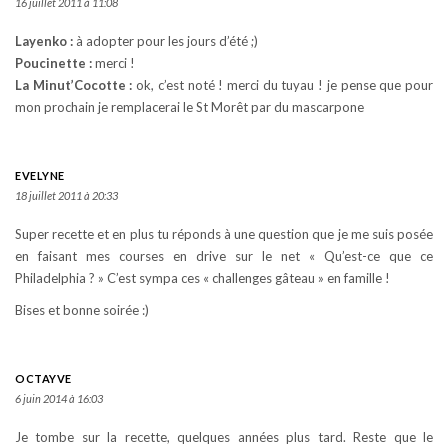
16 juillet 2011 à 11:08
Layenko :
à adopter pour les jours d’été ;)
Poucinette :
merci !
La Minut’Cocotte :
ok, c’est noté ! merci du tuyau ! je pense que pour
mon prochain je remplacerai le St Morêt par du mascarpone
EVELYNE
18 juillet 2011 à 20:33
Super recette et en plus tu réponds à une question que je me suis posée
en faisant mes courses en drive sur le net « Qu’est-ce que ce
Philadelphia ? » C’est sympa ces « challenges gâteau » en famille !
Bises et bonne soirée :)
OCTAYVE
6 juin 2014 à 16:03
Je tombe sur la recette, quelques années plus tard. Reste que le