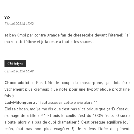
YO
7 juillet 2011 à 17:42
et ben ùmoi par contre grande fan de cheesecake devant l’éternel! j’ai
ma recette fétiche et je la teste à toutes les sauces…
Châtaigne
8 juillet 2011 à 16:49
Chocoladdict :
Pas bête le coup du mascarpone, ça doit être
vachement plus crémeux ! Je note pour une hypothétique prochaine
fois ;)
LadyMilonguera :
il faut assouvir cette envie alors ^^
Eloïse :
boah, moi je me dis que c’est pas si calorique que ça :D c’est du
fromage de « fille » ^^ Et puis le coulis c’est du 100% fruits, 0 sucre
ajouté, alors y a pas de quoi dramatiser ! C’est presque équilibré (oui
enfin, faut pas non plus exagérer !) Je retiens l’idée du piment