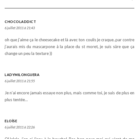
CHOCOLADDICT
6 juillet 2011 à 21:43
oh que j’aime ça le cheesecake et là avec ton coulis je craque..par contre
j’aurais mis du mascarpone à la place du st moret, je suis sûre que ça
change un peu la texture ))
LADYMILONGUERA
6 juillet 2011 à 21:55
Je n’ai encore jamais essaye non plus, mais comme toi, je suis de plus en
plus tentée…
ELOÏSE
6 juillet 2011 à 22:26
OUalala, j’an ai l’eau à la bouche! Pas bon pour moi qui vient de me