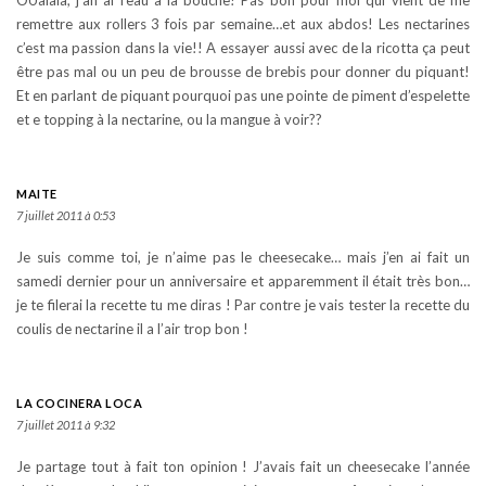
remettre aux rollers 3 fois par semaine…et aux abdos! Les nectarines
c’est ma passion dans la vie!! A essayer aussi avec de la ricotta ça peut
être pas mal ou un peu de brousse de brebis pour donner du piquant!
Et en parlant de piquant pourquoi pas une pointe de piment d’espelette
et e topping à la nectarine, ou la mangue à voir??
MAITE
7 juillet 2011 à 0:53
Je suis comme toi, je n’aime pas le cheesecake… mais j’en ai fait un
samedi dernier pour un anniversaire et apparemment il était très bon…
je te filerai la recette tu me diras ! Par contre je vais tester la recette du
coulis de nectarine il a l’air trop bon !
LA COCINERA LOCA
7 juillet 2011 à 9:32
Je partage tout à fait ton opinion ! J’avais fait un cheesecake l’année