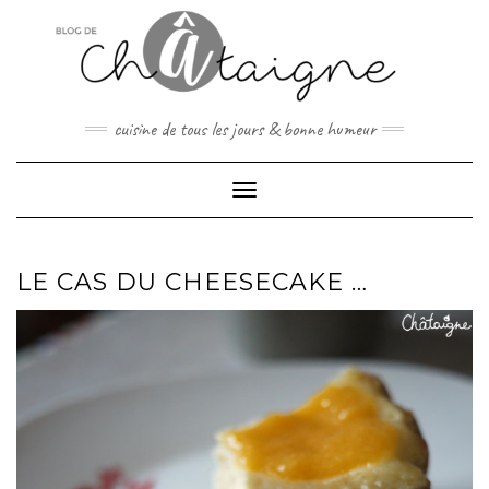
Skip
to
content
cuisine de tous les jours & bonne humeur
Toggle Navigation
LE CAS DU CHEESECAKE …