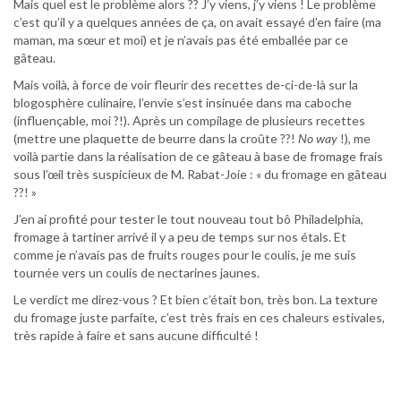
Mais quel est le problème alors ?? J’y viens, j’y viens ! Le problème
c’est qu’il y a quelques années de ça, on avait essayé d’en faire (ma
maman, ma sœur et moi) et je n’avais pas été emballée par ce
gâteau.
Mais voilà, à force de voir fleurir des recettes de-ci-de-là sur la
blogosphère culinaire, l’envie s’est insinuée dans ma caboche
(influençable, moi ?!). Après un compilage de plusieurs recettes
(mettre une plaquette de beurre dans la croûte ??!
No way
!), me
voilà partie dans la réalisation de ce gâteau à base de fromage frais
sous l’œil très suspicieux de M. Rabat-Joie : « du fromage en gâteau
??! »
J’en ai profité pour tester le tout nouveau tout bô Philadelphia,
fromage à tartiner arrivé il y a peu de temps sur nos étals. Et
comme je n’avais pas de fruits rouges pour le coulis, je me suis
tournée vers un coulis de nectarines jaunes.
Le verdict me direz-vous ? Et bien c’était bon, très bon. La texture
du fromage juste parfaite, c’est très frais en ces chaleurs estivales,
très rapide à faire et sans aucune difficulté !