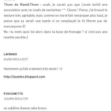
Thom de Nam&Thom :
ouah, je savais pas que j’avais invité une
association avec ce coulis de nectarines ^^ Classe ! Perso, j’ai trouvé la
texture très agréable, mais comme on me le fait remarquer plus haut, je
pense que ça serait une tuerie si on remplaçait le St Moret par du
mascarpone :D
Yo :
tu mets quoi toi alors dans ta base de fromage ? si c’est pas une
recette secrète ;)
LAYENKO
8 juillet 2011 à 23:57
Hummmm ça fait vraiment très envie ! =)
http://layenko.blogspot.com
POUCINETTE
12 juillet 2011 à 7:59
un sublime cheese cake bravo