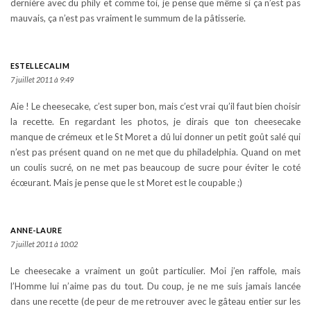
dernière avec du phily et comme toi, je pense que même si ça n’est pas
mauvais, ça n’est pas vraiment le summum de la pâtisserie.
ESTELLECALIM
7 juillet 2011 à 9:49
Aie ! Le cheesecake, c’est super bon, mais c’est vrai qu’il faut bien choisir
la recette. En regardant les photos, je dirais que ton cheesecake
manque de crémeux et le St Moret a dû lui donner un petit goût salé qui
n’est pas présent quand on ne met que du philadelphia. Quand on met
un coulis sucré, on ne met pas beaucoup de sucre pour éviter le coté
écœurant. Mais je pense que le st Moret est le coupable ;)
ANNE-LAURE
7 juillet 2011 à 10:02
Le cheesecake a vraiment un goût particulier. Moi j’en raffole, mais
l’Homme lui n’aime pas du tout. Du coup, je ne me suis jamais lancée
dans une recette (de peur de me retrouver avec le gâteau entier sur les