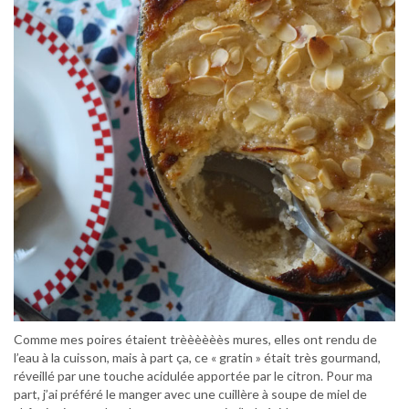
Comme mes poires étaient trèèèèèès mures, elles ont rendu de
l’eau à la cuisson, mais à part ça, ce « gratin » était très gourmand,
réveillé par une touche acidulée apportée par le citron. Pour ma
part, j’ai préféré le manger avec une cuillère à soupe de miel de