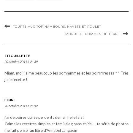
TOURTE AUX TOPINAMBOURS, NAVETS ET POULET
MORUE ET POMMES DE TERRE
TITOUILLETTE
20 octobre 2011 à 21:39
Miam, moi j’aime beaucoup les pommmmes et les poirrrrressss ^^ Très
jolie recette !!
BIKINI
20 octobre 2011 à 21:52
j’ai de poires qui se perdent : demain je le fais !
J’aime les recettes simples et familiales; sans chichi ….ta série de photos
me fait penser au libre d’Annabel Langbein