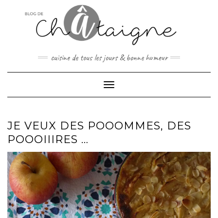
Skip
to
content
cuisine de tous les jours & bonne humeur
Toggle Navigation
JE VEUX DES POOOMMES, DES
POOOIIIRES …