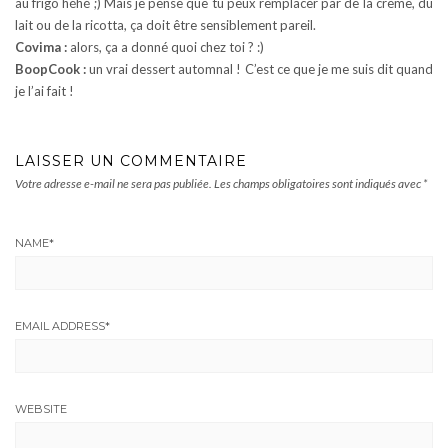
au frigo héhé ;) Mais je pense que tu peux remplacer par de la crème, du
lait ou de la ricotta, ça doit être sensiblement pareil.
Covima :
alors, ça a donné quoi chez toi ? :)
BoopCook :
un vrai dessert automnal ! C’est ce que je me suis dit quand
je l’ai fait !
LAISSER UN COMMENTAIRE
Votre adresse e-mail ne sera pas publiée.
Les champs obligatoires sont indiqués avec
*
NAME
*
EMAIL ADDRESS
*
WEBSITE