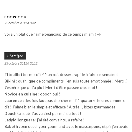
BOOPCOOK
22 octobre 2011 à 8:32
voilà un plat que j’aime beaucoup de ce temps miam ! =P
Châtaigne
23 octobre 2011 à 20:12
Titouillette :
merciiii ^^ un ptit dessert rapide à faire en semaine !
Bikini :
ouah, que de compliments, j’en suis toute émotionnée ! Merci ;)
J’espère que ça t’a plu ! Merci d’être passée chez moi !
Novice en cuisine :
ooooh oui !
Laurence :
dès fois faut pas chercher midi à quatorze heures comme on
dit ! J’aime bien le simple et efficace ! A très +, bizes gourmandes
Douchka :
oué, t’as vu c’est pas mal du tout !
LadyMilonguera :
j’ai été convaincu, à refaire !
Babeth :
ben c’est hyper gourmand avec le mascarpone, et pis j’en avais