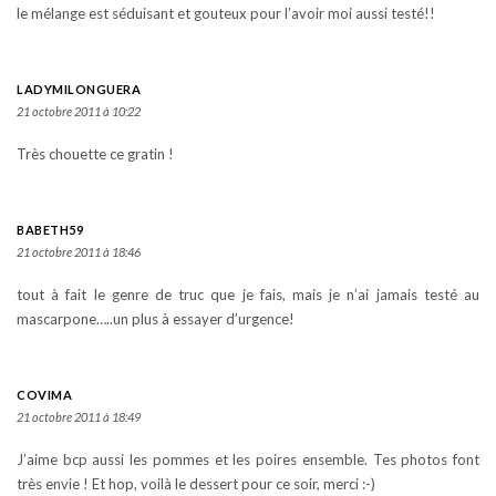
le mélange est séduisant et gouteux pour l’avoir moi aussi testé!!
LADYMILONGUERA
21 octobre 2011 à 10:22
Très chouette ce gratin !
BABETH59
21 octobre 2011 à 18:46
tout à fait le genre de truc que je fais, mais je n’ai jamais testé au
mascarpone…..un plus à essayer d’urgence!
COVIMA
21 octobre 2011 à 18:49
J’aime bcp aussi les pommes et les poires ensemble. Tes photos font
très envie ! Et hop, voilà le dessert pour ce soir, merci :-)