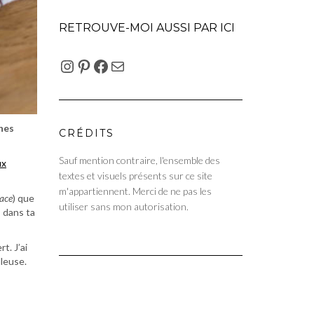
RETROUVE-MOI AUSSI PAR ICI
INSTAGRAM
PINTEREST
FACEBOOK
E-MAIL
nes
CRÉDITS
Sauf mention contraire, l'ensemble des
ux
textes et visuels présents sur ce site
m'appartiennent. Merci de ne pas les
cace
) que
utiliser sans mon autorisation.
s dans ta
t. J’ai
lleuse.