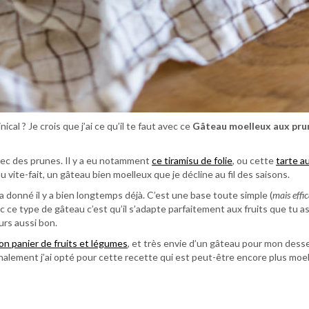
al ? Je crois que j’ai ce qu’il te faut avec ce
Gâteau moelleux aux pru
vec des prunes. Il y a eu notamment
ce tiramisu de folie
, ou cette
tarte a
 vite-fait, un gâteau bien moelleux que je décline au fil des saisons.
a donné il y a bien longtemps déjà. C’est une base toute simple (
mais effi
vec ce type de gâteau c’est qu’il s’adapte parfaitement aux fruits que tu a
urs aussi bon.
n panier de fruits et légumes
, et très envie d’un gâteau pour mon desser
finalement j’ai opté pour cette recette qui est peut-être encore plus moe