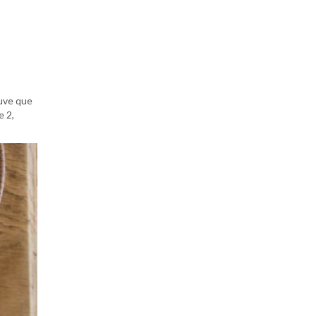
ouve que
e 2,