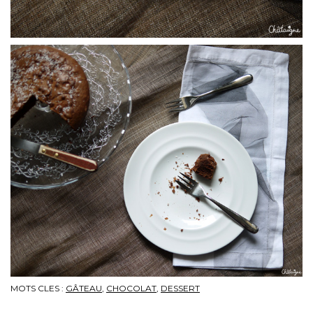
MOTS CLES :
GÂTEAU
,
CHOCOLAT
,
DESSERT