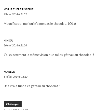
MYLITTLEPATISSERIE
23 mai 2014 à 16:52
Magnificooo, moi qui n’aime pas le chocolat , LOL ;)
NINOU
26 mai 2014 à 21:36
J’ai exactement la même vision que toi du gâteau au chocolat !!
MAELLE
6 juillet 2014 à 13:15
Une vraie tuerie ce gâteau au chocolat !
Châtaigne