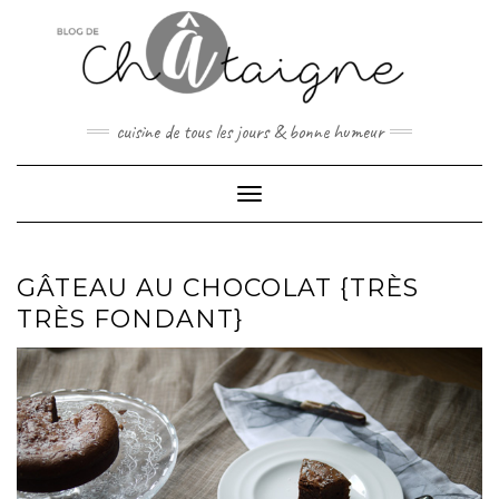
Skip
to
content
cuisine de tous les jours & bonne humeur
Toggle Navigation
GÂTEAU AU CHOCOLAT {TRÈS
TRÈS FONDANT}