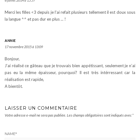
6 juillet 2014 à 15:57
Merci les filles <3 depuis je l'ai refait plusieurs tellement il est doux sous
la langue ^^ et pas dur en plus ... !
ANNIE
17 novembre 2015 à 13:09
Bonjour,
J’ai réalisé ce gâteau que je trouvais bien appétissant, seulement je n’ai
pas eu la même épaisseur, pourquoi? Il est très intérressant car la
réalisation est rapide,
A bientôt.
LAISSER UN COMMENTAIRE
Votre adresse e-mail ne sera pas publiée.
Les champs obligatoires sont indiqués avec
*
NAME
*