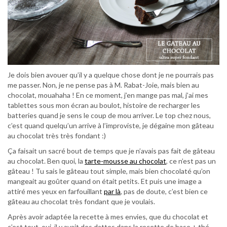
Je dois bien avouer qu’il y a quelque chose dont je ne pourrais pas
me passer. Non, je ne pense pas à M. Rabat-Joie, mais bien au
chocolat, mouahaha ! En ce moment, j’en mange pas mal, j’ai mes
tablettes sous mon écran au boulot, histoire de recharger les
batteries quand je sens le coup de mou arriver. Le top chez nous,
c’est quand quelqu’un arrive à l’improviste, je dégaine mon gâteau
au chocolat très très fondant :)
Ça faisait un sacré bout de temps que je n’avais pas fait de gâteau
au chocolat. Ben quoi, la
tarte-mousse au chocolat
, ce n’est pas un
gâteau ! Tu sais le gâteau tout simple, mais bien chocolaté qu’on
mangeait au goûter quand on était petits. Et puis une image a
attiré mes yeux en farfouillant
par là
, pas de doute, c’est bien ce
gâteau au chocolat très fondant que je voulais.
Après avoir adaptée la recette à mes envies, que du chocolat et
c’est tout, oui, il y avait des dattes dans la recette de base + thé