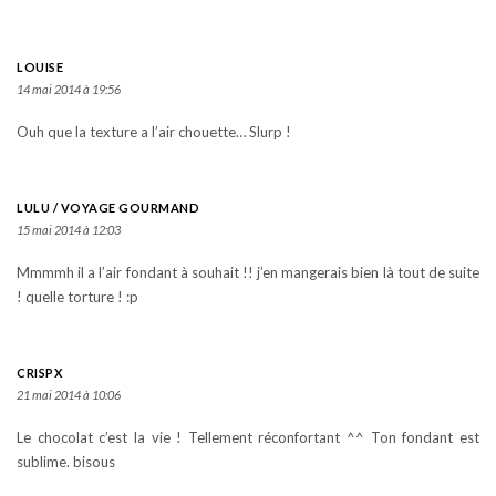
LOUISE
14 mai 2014 à 19:56
Ouh que la texture a l’air chouette… Slurp !
LULU / VOYAGE GOURMAND
15 mai 2014 à 12:03
Mmmmh il a l’air fondant à souhait !! j’en mangerais bien là tout de suite
! quelle torture ! :p
CRISPX
21 mai 2014 à 10:06
Le chocolat c’est la vie ! Tellement réconfortant ^^ Ton fondant est
sublime. bisous