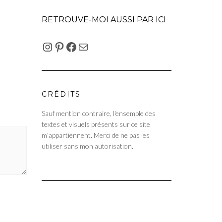
RETROUVE-MOI AUSSI PAR ICI
INSTAGRAM
PINTEREST
FACEBOOK
E-MAIL
CRÉDITS
Sauf mention contraire, l'ensemble des
textes et visuels présents sur ce site
m'appartiennent. Merci de ne pas les
utiliser sans mon autorisation.