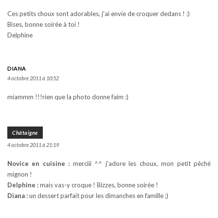
Ces petits choux sont adorables, j’ai envie de croquer dedans ! :)
Bises, bonne soirée à toi !
Delphine
DIANA
4 octobre 2011 à 10:52
miammm !!!rien que la photo donne faim :)
Châtaigne
4 octobre 2011 à 21:19
Novice en cuisine :
merciii ^^ j’adore les choux, mon petit pêché
mignon !
Delphine :
mais vas-y croque ! Bizzes, bonne soirée !
Diana :
un dessert parfait pour les dimanches en famille ;)