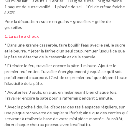
500ml de lait – 3 œufs + 1 entier – 100g de sucre – 50g de farine –
1 paquet de sucre vanillé – 1 pincée de sel – 10cl de crème fraiche
à 30%
Pour la décoration : sucre en grains – groseilles – gelée de
groseilles
1. La pâte à choux
* Dans une grande casserole, faire bouillir l’eau avec le sel, le sucre
et le beurre. Y jeter la farine d’un seul coup, remuer jusqu’à ce que
la pâte se détache de la casserole et de la spatule.
* Éteindre le feu, travailler encore la pâte 1 minute. Ajouter le
premier œuf entier. Travailler énergiquement jusqu’à ce qu’il soit
parfaitement incorporé. C’est de ce premier œuf que dépend toute
l’élasticité de la pâte.
* Ajouter les 3 œufs, un à un, en mélangeant bien chaque fois.
Travailler encore la pâte pour la raffermir pendant 1 minute.
* Avec la poche à douille, disposer des tas à espaces réguliers, sur
une plaque recouverte de papier sulfurisé; ainsi que des cercles qui
serviront à réaliser la base de votre mini pièce-montée. Aussitôt,
dorer chaque chou au pinceau avec l’œuf battu.