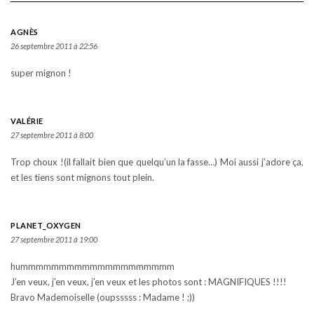
AGNÈS
26 septembre 2011 à 22:56
super mignon !
VALÉRIE
27 septembre 2011 à 8:00
Trop choux !(il fallait bien que quelqu’un la fasse…) Moi aussi j’adore ça,
et les tiens sont mignons tout plein.
PLANET_OXYGEN
27 septembre 2011 à 19:00
hummmmmmmmmmmmmmmmmmmm
J’en veux, j’en veux, j’en veux et les photos sont : MAGNIFIQUES !!!!
Bravo Mademoiselle (oupsssss : Madame ! ;))