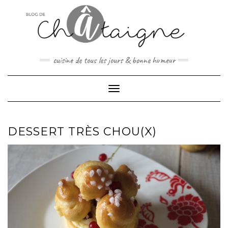
Skip
to
content
cuisine de tous les jours & bonne humeur
Toggle Navigation
DESSERT TRÈS CHOU(X)