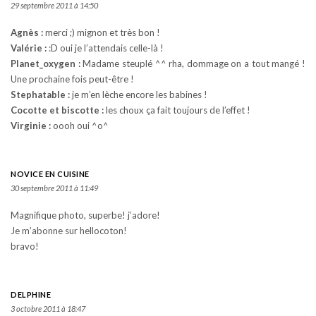
29 septembre 2011 à 14:50
Agnès :
merci ;) mignon et très bon !
Valérie :
:D oui je l’attendais celle-là !
Planet_oxygen :
Madame steuplé ^^ rha, dommage on a tout mangé !
Une prochaine fois peut-être !
Stephatable :
je m’en lèche encore les babines !
Cocotte et biscotte :
les choux ça fait toujours de l’effet !
Virginie :
oooh oui ^o^
NOVICE EN CUISINE
30 septembre 2011 à 11:49
Magnifique photo, superbe! j’adore!
Je m’abonne sur hellocoton!
bravo!
DELPHINE
3 octobre 2011 à 18:47