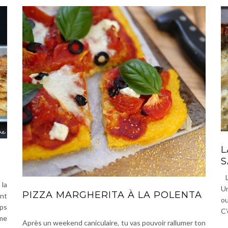
L
S
Le
la
Un
PIZZA MARGHERITA À LA POLENTA
ent
ou
mps
C’
mme
Après un weekend caniculaire, tu vas pouvoir rallumer ton