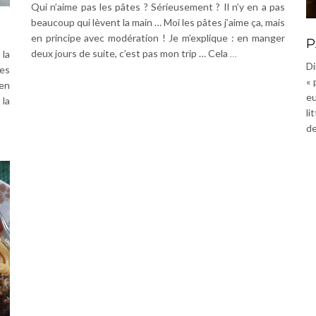
Qui n’aime pas les pâtes ? Sérieusement ? Il n’y en a pas
beaucoup qui lèvent la main … Moi les pâtes j’aime ça, mais
en principe avec modération ! Je m’explique : en manger
P
deux jours de suite, c’est pas mon trip … Cela
…
 la
Di
les
« 
’en
eu
 la
li
de