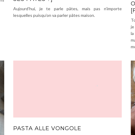
O
Aujourd’hui, je te parle pâtes, mais pas n’importe
[
lesquelles puisqu’on va parler pâtes maison.
To
je
la
m
mo
PASTA ALLE VONGOLE