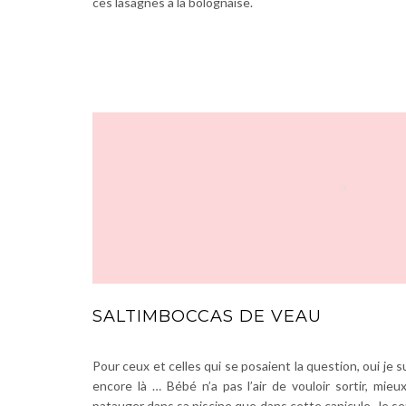
ces lasagnes à la bolognaise.
SALTIMBOCCAS DE VEAU
Pour ceux et celles qui se posaient la question, oui je s
encore là … Bébé n’a pas l’air de vouloir sortir, mieu
patauger dans sa piscine que dans cette canicule. Je s