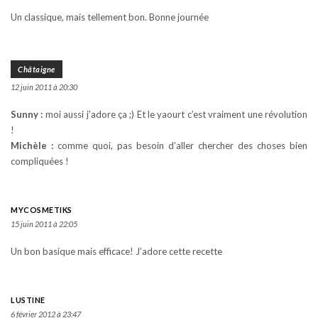
Un classique, mais tellement bon. Bonne journée
Châtaigne
12 juin 2011 à 20:30
Sunny :
moi aussi j’adore ça ;) Et le yaourt c’est vraiment une révolution
!
Michèle :
comme quoi, pas besoin d’aller chercher des choses bien
compliquées !
MYCOSMETIKS
15 juin 2011 à 22:05
Un bon basique mais efficace! J’adore cette recette
LUSTINE
6 février 2012 à 23:47