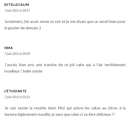
ESTELLECALIM
7 juin 2011 à 20:17
Justement, j’en avais envie ce soir et je me disais que ce serait bien pour
le gouter de demain ;)
ISMA
7 juin 2011 à 20:39
J’aurais bien pris une tranche de ce joli cake qui a l’air terriblement
moelleux ! belle soirée
L'ÉTUDIANTE
7 juin 2011 à 22:21
Je vais tester la recette tient. Moi qui adore les cakes au citron à la
texture légèrement mouillé, je sens que celui-ci va être délicieux !!