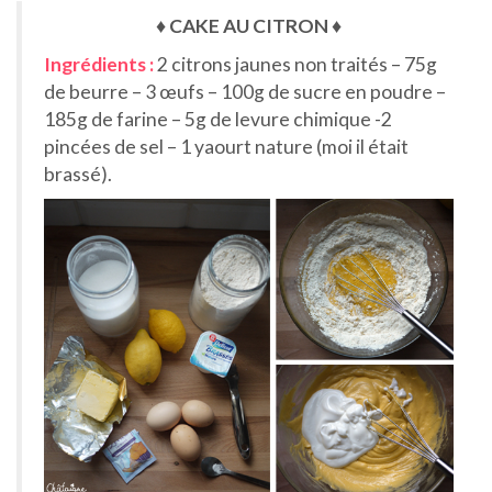
♦ CAKE AU CITRON ♦
Ingrédients :
2 citrons jaunes non traités – 75g
de beurre – 3 œufs – 100g de sucre en poudre –
185g de farine – 5g de levure chimique -2
pincées de sel – 1 yaourt nature (moi il était
brassé).