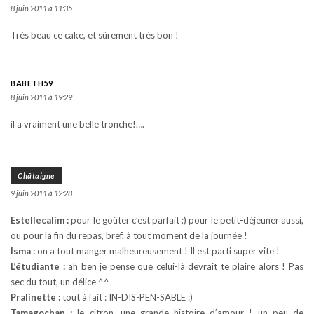
8 juin 2011 à 11:35
Très beau ce cake, et sûrement très bon !
BABETH59
8 juin 2011 à 19:29
il a vraiment une belle tronche!….
Châtaigne
9 juin 2011 à 12:28
Estellecalim :
pour le goûter c’est parfait ;) pour le petit-déjeuner aussi,
ou pour la fin du repas, bref, à tout moment de la journée !
Isma :
on a tout manger malheureusement ! Il est parti super vite !
L’étudiante :
ah ben je pense que celui-là devrait te plaire alors ! Pas
sec du tout, un délice ^^
Pralinette :
tout à fait : IN-DIS-PEN-SABLE :)
Tamagochan :
le citron, une grande histoire d’amour ! un peu de