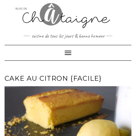
Skip
to
content
cuisine de tous les jours & bonne humeur
Toggle Navigation
CAKE AU CITRON {FACILE}