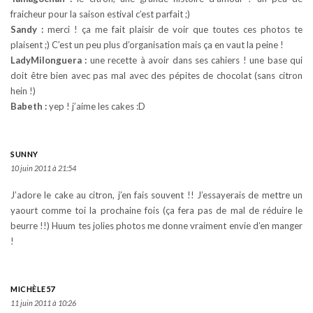
fraicheur pour la saison estival c’est parfait ;)
Sandy :
merci ! ça me fait plaisir de voir que toutes ces photos te
plaisent ;) C’est un peu plus d’organisation mais ça en vaut la peine !
LadyMilonguera :
une recette à avoir dans ses cahiers ! une base qui
doit être bien avec pas mal avec des pépites de chocolat (sans citron
hein !)
Babeth :
yep ! j’aime les cakes :D
SUNNY
10 juin 2011 à 21:54
J’adore le cake au citron, j’en fais souvent !! J’essayerais de mettre un
yaourt comme toi la prochaine fois (ça fera pas de mal de réduire le
beurre !!) Huum tes jolies photos me donne vraiment envie d’en manger
!
MICHÈLE57
11 juin 2011 à 10:26