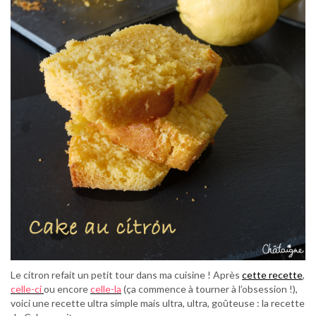
Le citron refait un petit tour dans ma cuisine ! Après
cette recette
,
celle-ci
ou encore
celle-la
(ça commence à tourner à l’obsession !),
voici une recette ultra simple mais ultra, ultra, goûteuse : la recette