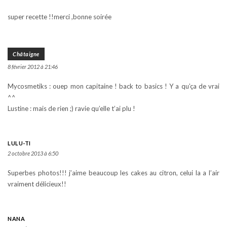
super recette !!merci ,bonne soirée
Châtaigne
8 février 2012 à 21:46
Mycosmetiks : ouep mon capitaine ! back to basics ! Y a qu’ça de vrai
^^
Lustine : mais de rien ;) ravie qu’elle t’ai plu !
LULU-TI
2 octobre 2013 à 6:50
Superbes photos!!! j’aime beaucoup les cakes au citron, celui la a l’air
vraiment délicieux!!
NANA