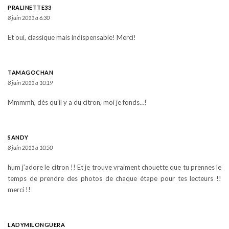
PRALINETTE33
8 juin 2011 à 6:30
Et oui, classique mais indispensable! Merci!
TAMAGOCHAN
8 juin 2011 à 10:19
Mmmmh, dès qu’il y a du citron, moi je fonds…!
SANDY
8 juin 2011 à 10:50
hum j’adore le citron !! Et je trouve vraiment chouette que tu prennes le
temps de prendre des photos de chaque étape pour tes lecteurs !!
merci !!
LADYMILONGUERA