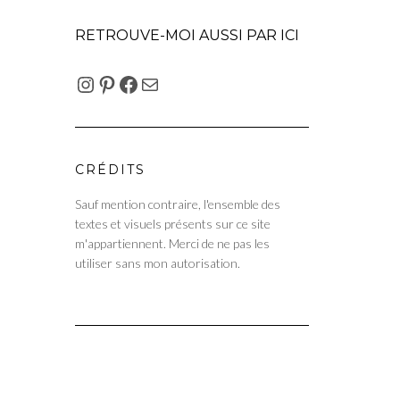
RETROUVE-MOI AUSSI PAR ICI
INSTAGRAM
PINTEREST
FACEBOOK
E-MAIL
CRÉDITS
Sauf mention contraire, l'ensemble des
textes et visuels présents sur ce site
m'appartiennent. Merci de ne pas les
utiliser sans mon autorisation.